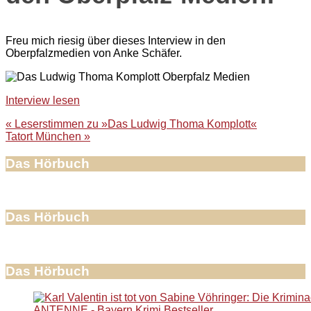
Freu mich riesig über dieses Interview in den
Oberpfalzmedien von Anke Schäfer.
Interview lesen
Beitragsnavigation
« Leserstimmen zu »Das Ludwig Thoma Komplott«
Tatort München »
Das Hörbuch
Das Hörbuch
Das Hörbuch