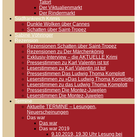
Tatort
Der Viktualienmarkt
Der Rindermarkt
Südfrankreich Krimis
Dunkle Wolken über Cannes
Schatten über Saint-Tropez
Sabine Vöhringer
Rezension
Rezensionen Schatten über Saint-Tropez
Rezensionen zu Der Märchenkönig
Exklusiv-Interview – die AKTUELLE Krimi
Pressestimmen zu Karl Valentin ist tot
Leserstimmen zu Karl Valentin ist tot
Pressestimmen Das Ludwig Thoma Komplott
Leserstimmen zu »Das Ludwig Thoma Komplott«
Leserstimmen zu das Ludwig Thoma Komplott
Pressestimmen Die Montez-Juwelen
Leserstimmen Die Montez-Juwelen
Termine
Aktuelle TERMINE – Lesungen,
Neuerscheinungen
Das war
Das war
Das war 2019
9.10.2019, 19.30 Uhr Lesung bei