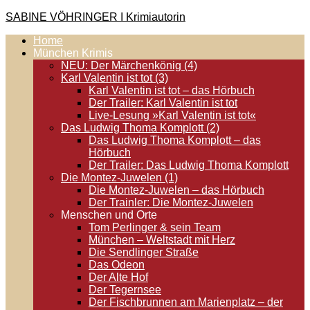
Zum
SABINE VÖHRINGER I Krimiautorin
Inhalt
Home
springen
Krimis, bei denen das universell Menschliche im Vordergrund
München Krimis
steht. Spielen zentral in der Münchner Altstadt.
NEU: Der Märchenkönig (4)
Karl Valentin ist tot (3)
Karl Valentin ist tot – das Hörbuch
Der Trailer: Karl Valentin ist tot
Live-Lesung »Karl Valentin ist tot«
Das Ludwig Thoma Komplott (2)
Das Ludwig Thoma Komplott – das
Hörbuch
Der Trailer: Das Ludwig Thoma Komplott
Die Montez-Juwelen (1)
Die Montez-Juwelen – das Hörbuch
Der Trainler: Die Montez-Juwelen
Menschen und Orte
Tom Perlinger & sein Team
München – Weltstadt mit Herz
Die Sendlinger Straße
Das Odeon
Der Alte Hof
Der Tegernsee
Der Fischbrunnen am Marienplatz – der