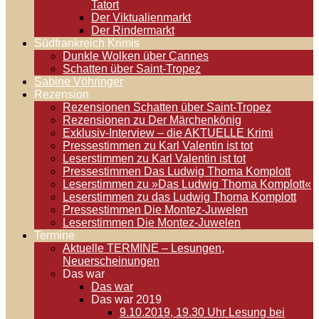
Tatort
Der Viktualienmarkt
Der Rindermarkt
Südfrankreich Krimis
Dunkle Wolken über Cannes
Schatten über Saint-Tropez
Sabine Vöhringer
Rezension
Rezensionen Schatten über Saint-Tropez
Rezensionen zu Der Märchenkönig
Exklusiv-Interview – die AKTUELLE Krimi
Pressestimmen zu Karl Valentin ist tot
Leserstimmen zu Karl Valentin ist tot
Pressestimmen Das Ludwig Thoma Komplott
Leserstimmen zu »Das Ludwig Thoma Komplott«
Leserstimmen zu das Ludwig Thoma Komplott
Pressestimmen Die Montez-Juwelen
Leserstimmen Die Montez-Juwelen
Termine
Aktuelle TERMINE – Lesungen,
Neuerscheinungen
Das war
Das war
Das war 2019
9.10.2019, 19.30 Uhr Lesung bei