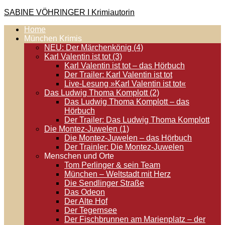
Zum
SABINE VÖHRINGER I Krimiautorin
Inhalt
Home
springen
Krimis, bei denen das universell Menschliche im Vordergrund
München Krimis
steht. Spielen zentral in der Münchner Altstadt.
NEU: Der Märchenkönig (4)
Karl Valentin ist tot (3)
Karl Valentin ist tot – das Hörbuch
Der Trailer: Karl Valentin ist tot
Live-Lesung »Karl Valentin ist tot«
Das Ludwig Thoma Komplott (2)
Das Ludwig Thoma Komplott – das
Hörbuch
Der Trailer: Das Ludwig Thoma Komplott
Die Montez-Juwelen (1)
Die Montez-Juwelen – das Hörbuch
Der Trainler: Die Montez-Juwelen
Menschen und Orte
Tom Perlinger & sein Team
München – Weltstadt mit Herz
Die Sendlinger Straße
Das Odeon
Der Alte Hof
Der Tegernsee
Der Fischbrunnen am Marienplatz – der