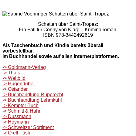
Schatten über Saint-Tropez:
Ein Fall für Conny von Klarg – Kriminalroman,
ISBN 978-3442492619
Als Taschenbuch und Kindle bereits überall
vorbestellbar.
Im Buchhandel sowie auf allen Internetplattformen.
-> Goldmann-Verlag
-> Thalia
-> Weltbild
-> Hugendubel
-> Osiander
-> Buchhandlung Rupprecht
-> Buchhandlung Lehmkuhl
-> Kempter Buch
-> Schmitt & Hahn
-> Dussmann
-> Heymann
-> Schweitzer Sortiment
-> Orell Füsli