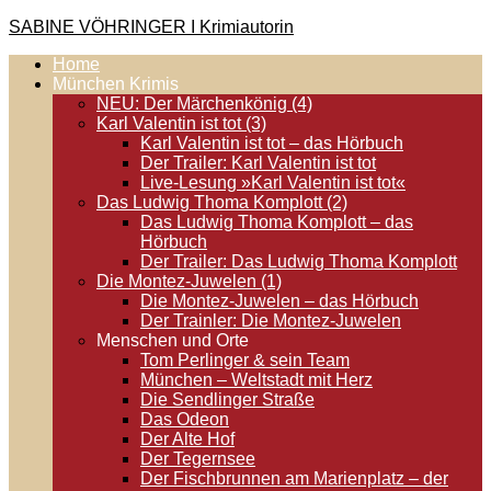
Zum
SABINE VÖHRINGER I Krimiautorin
Inhalt
Home
springen
Krimis, bei denen das universell Menschliche im Vordergrund
München Krimis
steht. Spielen zentral in der Münchner Altstadt.
NEU: Der Märchenkönig (4)
Karl Valentin ist tot (3)
Karl Valentin ist tot – das Hörbuch
Der Trailer: Karl Valentin ist tot
Live-Lesung »Karl Valentin ist tot«
Das Ludwig Thoma Komplott (2)
Das Ludwig Thoma Komplott – das
Hörbuch
Der Trailer: Das Ludwig Thoma Komplott
Die Montez-Juwelen (1)
Die Montez-Juwelen – das Hörbuch
Der Trainler: Die Montez-Juwelen
Menschen und Orte
Tom Perlinger & sein Team
München – Weltstadt mit Herz
Die Sendlinger Straße
Das Odeon
Der Alte Hof
Der Tegernsee
Der Fischbrunnen am Marienplatz – der