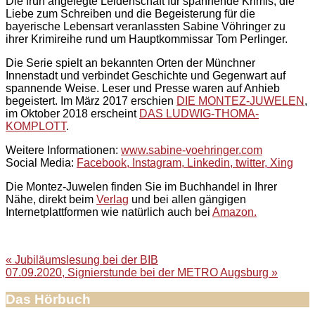
Die früh angelegte Leidenschaft für spannende Krimis, die
Liebe zum Schreiben und die Begeisterung für die
bayerische Lebensart veranlassten Sabine Vöhringer zu
ihrer Krimireihe rund um Hauptkommissar Tom Perlinger.
Die Serie spielt an bekannten Orten der Münchner
Innenstadt und verbindet Geschichte und Gegenwart auf
spannende Weise. Leser und Presse waren auf Anhieb
begeistert. Im März 2017 erschien
DIE MONTEZ-JUWELEN
,
im Oktober 2018 erscheint
DAS LUDWIG-THOMA-
KOMPLOTT
.
Weitere Informationen:
www.sabine-voehringer.com
Social Media:
Facebook,
Instagram,
Linkedin, t
witter,
Xing
Die Montez-Juwelen finden Sie im Buchhandel in Ihrer
Nähe, direkt beim
Verlag
und bei allen gängigen
Internetplattformen wie natürlich auch bei
Amazon.
Beitragsnavigation
« Jubiläumslesung bei der BIB
07.09.2020, Signierstunde bei der METRO Augsburg »
Das Hörbuch