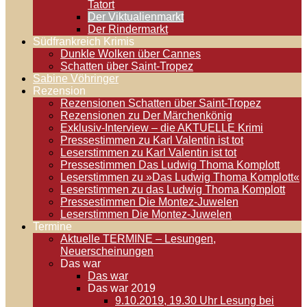
Tatort
Der Viktualienmarkt
Der Rindermarkt
Südfrankreich Krimis
Dunkle Wolken über Cannes
Schatten über Saint-Tropez
Sabine Vöhringer
Rezension
Rezensionen Schatten über Saint-Tropez
Rezensionen zu Der Märchenkönig
Exklusiv-Interview – die AKTUELLE Krimi
Pressestimmen zu Karl Valentin ist tot
Leserstimmen zu Karl Valentin ist tot
Pressestimmen Das Ludwig Thoma Komplott
Leserstimmen zu »Das Ludwig Thoma Komplott«
Leserstimmen zu das Ludwig Thoma Komplott
Pressestimmen Die Montez-Juwelen
Leserstimmen Die Montez-Juwelen
Termine
Aktuelle TERMINE – Lesungen,
Neuerscheinungen
Das war
Das war
Das war 2019
9.10.2019, 19.30 Uhr Lesung bei