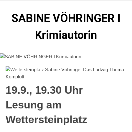
Zum
Inhalt
SABINE VÖHRINGER I
springen
Krimiautorin
Krimis, bei denen das universell Menschliche im
Vordergrund steht. Spielen zentral in der Münchner Altstadt.
19.9., 19.30 Uhr
Lesung am
Wettersteinplatz