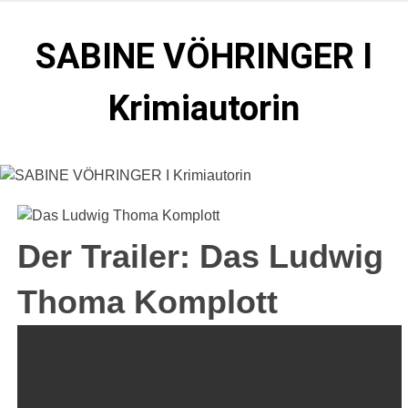
Zum
Inhalt
SABINE VÖHRINGER I
springen
Krimiautorin
Krimis, bei denen das universell Menschliche im
Vordergrund steht. Spielen zentral in der Münchner Altstadt.
Der Trailer: Das Ludwig
Thoma Komplott