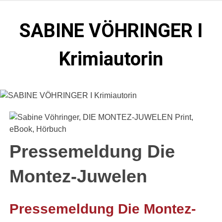
Zum
Inhalt
SABINE VÖHRINGER I
springen
Krimiautorin
Krimis, bei denen das universell Menschliche im
Vordergrund steht. Spielen zentral in der Münchner Altstadt.
Pressemeldung Die
Montez-Juwelen
Pressemeldung Die Montez-