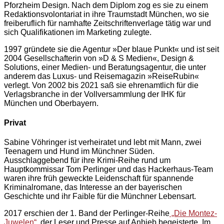
Pforzheim Design. Nach dem Diplom zog es sie zu einem
Redaktionsvolontariat in ihre Traumstadt München, wo sie
freiberuflich für namhafte Zeitschriftenverlage tätig war und
sich Qualifikationen im Marketing zulegte.
1997 gründete sie die Agentur »Der blaue Punkt« und ist seit
2004 Gesellschafterin von »D & S Medien«, Design &
Solutions, einer Medien- und Beratungsagentur, die unter
anderem das Luxus- und Reisemagazin »ReiseRubin«
verlegt. Von 2002 bis 2021 saß sie ehrenamtlich für die
Verlagsbranche in der Vollversammlung der IHK für
München und Oberbayern.
Privat
Sabine Vöhringer ist verheiratet und lebt mit Mann, zwei
Teenagern und Hund im Münchner Süden.
Ausschlaggebend für ihre Krimi-Reihe rund um
Hauptkommissar Tom Perlinger und das Hackerhaus-Team
waren ihre früh geweckte Leidenschaft für spannende
Kriminalromane, das Interesse an der bayerischen
Geschichte und ihr Faible für die Münchner Lebensart.
2017 erschien der 1. Band der Perlinger-Reihe
„Die Montez-
Juwelen“
, der Leser und Presse auf Anhieb begeisterte. Im