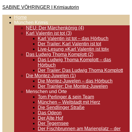
Zum
SABINE VÖHRINGER I Krimiautorin
Inhalt
Home
springen
Krimis, bei denen das universell Menschliche im Vordergrund
München Krimis
steht. Spielen zentral in der Münchner Altstadt.
NEU: Der Märchenkönig (4)
Karl Valentin ist tot (3)
Karl Valentin ist tot – das Hörbuch
Der Trailer: Karl Valentin ist tot
Live-Lesung »Karl Valentin ist tot«
Das Ludwig Thoma Komplott (2)
Das Ludwig Thoma Komplott – das
Hörbuch
Der Trailer: Das Ludwig Thoma Komplott
Die Montez-Juwelen (1)
Die Montez-Juwelen – das Hörbuch
Der Trainler: Die Montez-Juwelen
Menschen und Orte
Tom Perlinger & sein Team
München – Weltstadt mit Herz
Die Sendlinger Straße
Das Odeon
Der Alte Hof
Der Tegernsee
Der Fischbrunnen am Marienplatz – der