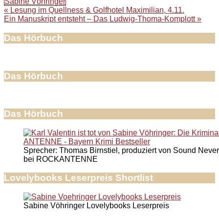
Sabine Vöhringer
Beitragsnavigation
« Lesung im Quellness & Golfhotel Maximilian, 4.11.
Ein Manuskript entsteht – Das Ludwig-Thoma-Komplott »
Das Hörbuch
Das Hörbuch
Das Hörbuch
Sprecher: Thomas Birnstiel, produziert von Sound Never
bei ROCKANTENNE
Lovelybooks Leserpreis Shortlist
Sabine Vöhringer Lovelybooks Leserpreis