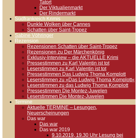
Tatort
Der Viktualienmarkt
Der Rindermarkt
Südfrankreich Krimis
Dunkle Wolken über Cannes
Schatten über Saint-Tropez
Sabine Vöhringer
Rezension
Rezensionen Schatten über Saint-Tropez
Rezensionen zu Der Märchenkönig
Exklusiv-Interview – die AKTUELLE Krimi
Pressestimmen zu Karl Valentin ist tot
Leserstimmen zu Karl Valentin ist tot
Pressestimmen Das Ludwig Thoma Komplott
Leserstimmen zu »Das Ludwig Thoma Komplott«
Leserstimmen zu das Ludwig Thoma Komplott
Pressestimmen Die Montez-Juwelen
Leserstimmen Die Montez-Juwelen
Termine
Aktuelle TERMINE – Lesungen,
Neuerscheinungen
Das war
Das war
Das war 2019
9.10.2019, 19.30 Uhr Lesung bei