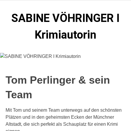
Zum
Inhalt
SABINE VÖHRINGER I
springen
Krimiautorin
Krimis, bei denen das universell Menschliche im
Vordergrund steht. Spielen zentral in der Münchner Altstadt.
Tom Perlinger & sein
Team
Mit Tom und seinem Team unterwegs auf den schönsten
Plätzen und in den geheimsten Ecken der Münchner
Altstadt, die sich perfekt als Schauplatz für einen Krimi