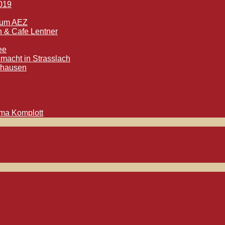
2019
trum AEZ
h & Cafe Lentner
ee
macht in Strasslach
tshausen
oma Komplott