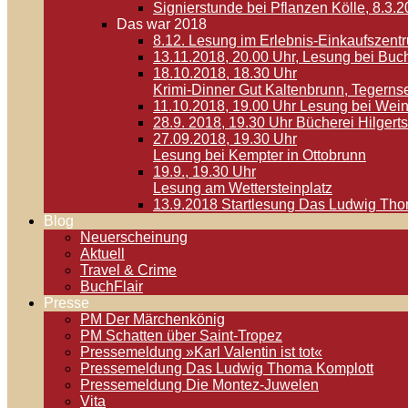
Signierstunde bei Pflanzen Kölle, 8.3.
Das war 2018
8.12. Lesung im Erlebnis-Einkaufszen
13.11.2018, 20.00 Uhr, Lesung bei Buc
18.10.2018, 18.30 Uhr
Krimi-Dinner Gut Kaltenbrunn, Tegerns
11.10.2018, 19.00 Uhr Lesung bei Wein
28.9. 2018, 19.30 Uhr Bücherei Hilger
27.09.2018, 19.30 Uhr
Lesung bei Kempter in Ottobrunn
19.9., 19.30 Uhr
Lesung am Wettersteinplatz
13.9.2018 Startlesung Das Ludwig Th
Blog
Neuerscheinung
Aktuell
Travel & Crime
BuchFlair
Presse
PM Der Märchenkönig
PM Schatten über Saint-Tropez
Pressemeldung »Karl Valentin ist tot«
Pressemeldung Das Ludwig Thoma Komplott
Pressemeldung Die Montez-Juwelen
Vita