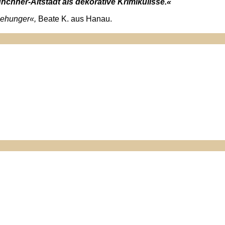
chner-Altstadt als dekorative Krimikulisse.«
esehunger«,
Beate K. aus Hanau.