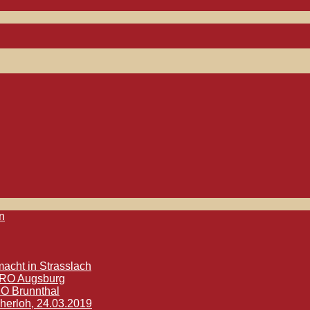
n
acht in Strasslach
ETRO Augsburg
RO Brunnthal
herloh, 24.03.2019