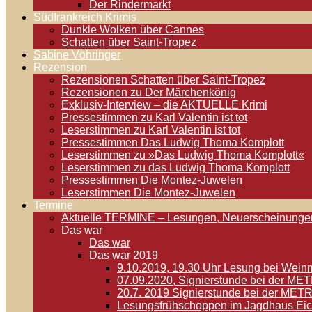
Der Rindermarkt
Südfrankreich Krimis
Dunkle Wolken über Cannes
Schatten über Saint-Tropez
Sabine Vöhringer
Rezension
Rezensionen Schatten über Saint-Tropez
Rezensionen zu Der Märchenkönig
Exklusiv-Interview – die AKTUELLE Krimi
Pressestimmen zu Karl Valentin ist tot
Leserstimmen zu Karl Valentin ist tot
Pressestimmen Das Ludwig Thoma Komplott
Leserstimmen zu »Das Ludwig Thoma Komplott«
Leserstimmen zu das Ludwig Thoma Komplott
Pressestimmen Die Montez-Juwelen
Leserstimmen Die Montez-Juwelen
Termine
Aktuelle TERMINE – Lesungen, Neuerscheinunge
Das war
Das war
Das war 2019
9.10.2019, 19.30 Uhr Lesung bei Weinm
07.09.2020, Signierstunde bei der M
20.7. 2019 Signierstunde bei der MET
Lesungsfrühschoppen im Jagdhaus Eic