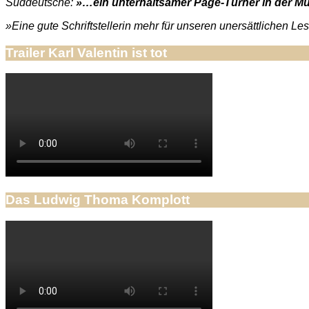
Süddeutsche:
»…ein unterhaltsamer Page-Turner in der Mün
»Eine gute Schriftstellerin mehr für unseren unersättlichen L
Trailer Karl Valentin ist tot
Das Ludwig Thoma Komplott