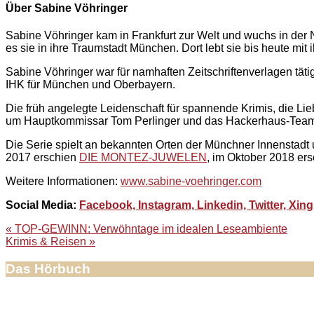
Über Sabine Vöhringer
Sabine Vöhringer kam in Frankfurt zur Welt und wuchs in der 
es sie in ihre Traumstadt München. Dort lebt sie bis heute mit i
Sabine Vöhringer war für namhaften Zeitschriftenverlagen tätig
IHK für München und Oberbayern.
Die früh angelegte Leidenschaft für spannende Krimis, die Li
um Hauptkommissar Tom Perlinger und das Hackerhaus-Team
Die Serie spielt an bekannten Orten der Münchner Innenstadt
2017 erschien
DIE MONTEZ-JUWELEN
, im Oktober 2018 er
Weitere Informationen:
www.sabine-voehringer.com
Social Media:
Facebook,
Instagram,
Linkedin,
Twitter,
Xing
Beitragsnavigation
« TOP-GEWINN: Verwöhntage im idealen Leseambiente
Krimis & Reisen »
Das Hörbuch