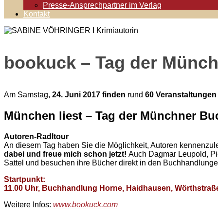
Presse-Ansprechpartner im Verlag
Kontakt
bookuck – Tag der Münc
Am Samstag,
24. Juni 2017 finden
rund
60 Veranstaltunge
München liest – Tag der Münchner Bu
Autoren-Radltour
An diesem Tag haben Sie
die
Möglichkeit, Autoren kennenzu
dabei
und
freue
mich s
chon jetzt!
Auch Dagmar Leupold, Pie
Sattel und besuchen ihre Bücher direkt in den Buchhandlunge
Startpunkt:
11.00 Uhr, Buchhandlung Horne, Haidhausen,
Wörthstraß
Weitere Infos:
www.bookuck.com