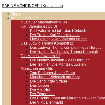
Zum
SABINE VÖHRINGER I Krimiautorin
Inhalt
Home
springen
Krimis, bei denen das universell Menschliche im Vordergrund st
München Krimis
NEU: Der Märchenkönig (4)
Karl Valentin ist tot (3)
Karl Valentin ist tot – das Hörbuch
Der Trailer: Karl Valentin ist tot
Live-Lesung »Karl Valentin ist tot«
Das Ludwig Thoma Komplott (2)
Das Ludwig Thoma Komplott – das Hörbuch
Der Trailer: Das Ludwig Thoma Komplott
Die Montez-Juwelen (1)
Die Montez-Juwelen – das Hörbuch
Der Trainler: Die Montez-Juwelen
Menschen und Orte
Tom Perlinger & sein Team
München – Weltstadt mit Herz
Die Sendlinger Straße
Das Odeon
Der Alte Hof
Der Tegernsee
Der Fischbrunnen am Marienplatz – der Tator
Der Viktualienmarkt