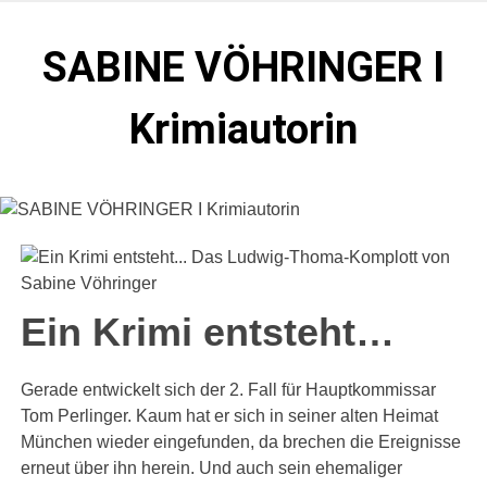
Zum
Inhalt
SABINE VÖHRINGER I
springen
Krimiautorin
Krimis, bei denen das universell Menschliche im
Vordergrund steht. Spielen zentral in der Münchner Altstadt.
Ein Krimi entsteht…
Gerade entwickelt sich der 2. Fall für Hauptkommissar
Tom Perlinger. Kaum hat er sich in seiner alten Heimat
München wieder eingefunden, da brechen die Ereignisse
erneut über ihn herein. Und auch sein ehemaliger