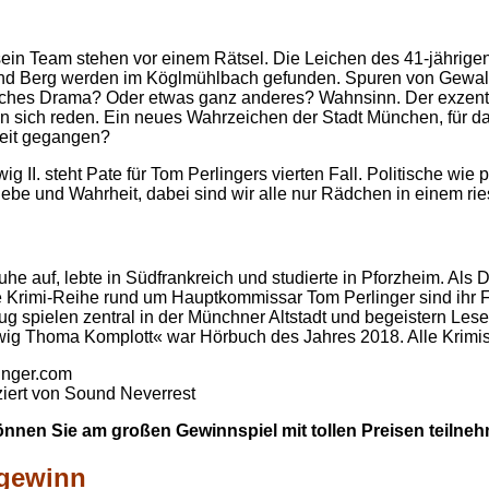
in Team stehen vor einem Rätsel. Die Leichen des 41-jährigen
 Berg werden im Köglmühlbach gefunden. Spuren von Gewalt sin
nliches Drama? Oder etwas ganz anderes? Wahnsinn. Der exzent
sich reden. Ein neues Wahrzeichen der Stadt München, für das e
weit gegangen?
g II. steht Pate für Tom Perlingers vierten Fall. Politische 
be und Wahrheit, dabei sind wir alle nur Rädchen in einem rie
uhe auf, lebte in Südfrankreich und studierte in Pforzheim. Als
re Krimi-Reihe rund um Hauptkommissar Tom Perlinger sind ihr Fa
g spielen zentral in der Münchner Altstadt und begeistern Leser
wig Thoma Komplott« war Hörbuch des Jahres 2018. Alle Krimi
inger.com
ziert von Sound Neverrest
nnen Sie am großen Gewinnspiel mit tollen Preisen teilne
lgewinn