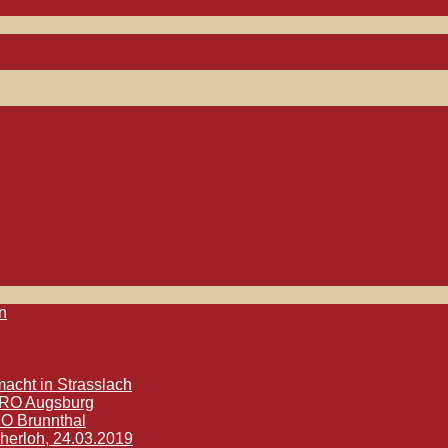
n
acht in Strasslach
ETRO Augsburg
RO Brunnthal
herloh, 24.03.2019