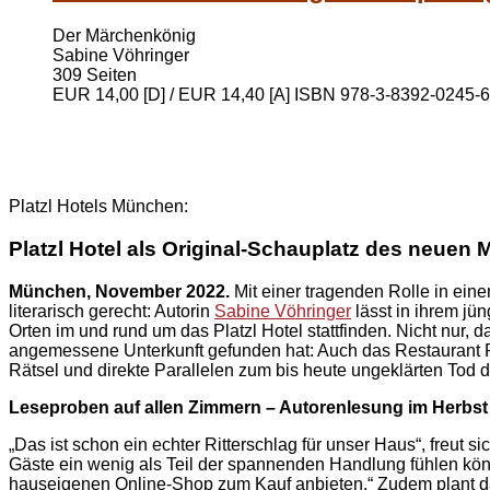
Der Märchenkönig
Sabine Vöhringer
309 Seiten
EUR 14,00 [D] / EUR 14,40 [A] ISBN 978-3-8392-0245-6
Platzl Hotels München:
Platzl Hotel als Original-Schauplatz des neue
München, November 2022.
Mit einer tragenden Rolle in ein
literarisch gerecht: Autorin
Sabine Vöhringer
lässt in ihrem jü
Orten im und rund um das Platzl Hotel stattfinden. Nicht nur,
angemessene Unterkunft gefunden hat: Auch das Restaurant Pfi
Rätsel und direkte Parallelen zum bis heute ungeklärten Tod d
Leseproben auf allen Zimmern – Autorenlesung im Herbst
„Das ist schon ein echter Ritterschlag für unser Haus“, freut 
Gäste ein wenig als Teil der spannenden Handlung fühlen kö
hauseigenen Online-Shop zum Kauf anbieten.“ Zudem plant das