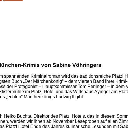
n München-Krimis von Sabine Vöhringers
em spannenden Kriminalroman wird das traditionsreiche Platzl H
ngsten Buch „Der Märchenkönig“ – dem vierten Band ihrer Krimi-S
 dass der Protagonist – Hauptkommissar Tom Perlinger – in dem 
stermühle im Platzl Hotel und das Wirtshaus Ayinger am Platzl 
es „echten“ Märchenkönigs Ludwig II gibt.
sich Heiko Buchta, Direktor des Platzl Hotels, das in diesem Som
nnen, werden wir ihnen ab November Leseproben auf allen Zimm
 Platzl Hotel Ende des Jahres kulinarische Lesungen mit Sabi