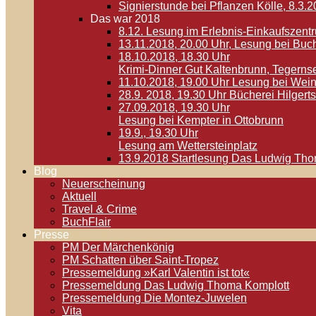
Signierstunde bei Pflanzen Kölle, 8.3.
Das war 2018
8.12. Lesung im Erlebnis-Einkaufszen
13.11.2018, 20.00 Uhr, Lesung bei Buc
18.10.2018, 18.30 Uhr
Krimi-Dinner Gut Kaltenbrunn, Tegerns
11.10.2018, 19.00 Uhr Lesung bei Wein
28.9. 2018, 19.30 Uhr Bücherei Hilger
27.09.2018, 19.30 Uhr
Lesung bei Kempter in Ottobrunn
19.9., 19.30 Uhr
Lesung am Wettersteinplatz
13.9.2018 Startlesung Das Ludwig Th
Blog
Neuerscheinung
Aktuell
Travel & Crime
BuchFlair
Presse
PM Der Märchenkönig
PM Schatten über Saint-Tropez
Pressemeldung »Karl Valentin ist tot«
Pressemeldung Das Ludwig Thoma Komplott
Pressemeldung Die Montez-Juwelen
Vita