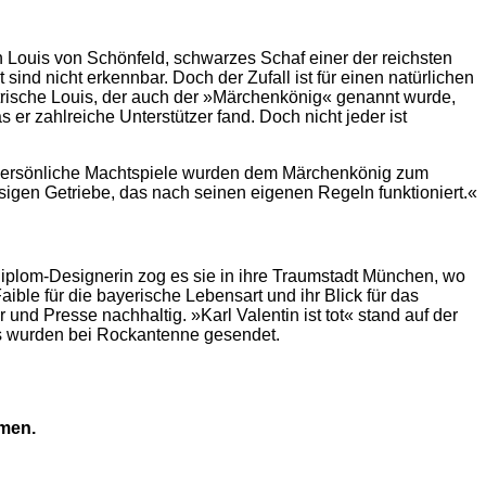
 Louis von Schönfeld, schwarzes Schaf einer der reichsten
d nicht erkennbar. Doch der Zufall ist für einen natürlichen
rische Louis, der auch der »Märchenkönig« genannt wurde,
r zahlreiche Unterstützer fand. Doch nicht jeder ist
wie persönliche Machtspiele wurden dem Märchenkönig zum
sigen Getriebe, das nach seinen eigenen Regeln funktioniert.«
 Diplom-Designerin zog es sie in ihre Traumstadt München, wo
ible für die bayerische Lebensart und ihr Blick für das
 und Presse nachhaltig. »Karl Valentin ist tot« stand auf der
s wurden bei Rockantenne gesendet.
hmen.