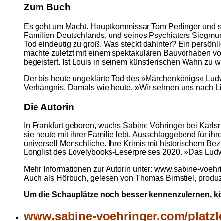
Zum Buch
Es geht um Macht. Hauptkommissar Tom Perlinger und se
Familien Deutschlands, und seines Psychiaters Siegmund
Tod eindeutig zu groß. Was steckt dahinter? Ein persö
machte zuletzt mit einem spektakulären Bauvorhaben von 
begeistert. Ist Louis in seinem künstlerischen Wahn zu 
Der bis heute ungeklärte Tod des »Märchenkönigs« Ludwi
Verhängnis. Damals wie heute. »Wir sehnen uns nach Lie
Die Autorin
In Frankfurt geboren, wuchs Sabine Vöhringer bei Karlsr
sie heute mit ihrer Familie lebt. Ausschlaggebend für ih
universell Menschliche. Ihre Krimis mit historischem Bezu
Longlist des Lovelybooks-Leserpreises 2020. »Das Lud
Mehr Informationen zur Autorin unter: www.sabine-voehr
Auch als Hörbuch, gelesen von Thomas Birnstiel, produ
Um die Schauplätze noch besser kennenzulernen, kö
www.sabine-voehringer.com/platz