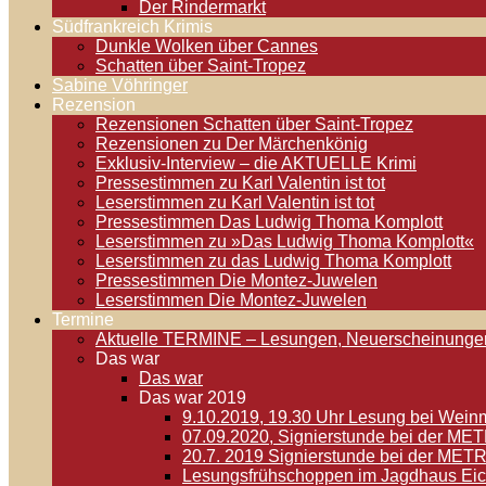
Der Rindermarkt
Südfrankreich Krimis
Dunkle Wolken über Cannes
Schatten über Saint-Tropez
Sabine Vöhringer
Rezension
Rezensionen Schatten über Saint-Tropez
Rezensionen zu Der Märchenkönig
Exklusiv-Interview – die AKTUELLE Krimi
Pressestimmen zu Karl Valentin ist tot
Leserstimmen zu Karl Valentin ist tot
Pressestimmen Das Ludwig Thoma Komplott
Leserstimmen zu »Das Ludwig Thoma Komplott«
Leserstimmen zu das Ludwig Thoma Komplott
Pressestimmen Die Montez-Juwelen
Leserstimmen Die Montez-Juwelen
Termine
Aktuelle TERMINE – Lesungen, Neuerscheinunge
Das war
Das war
Das war 2019
9.10.2019, 19.30 Uhr Lesung bei Weinm
07.09.2020, Signierstunde bei der M
20.7. 2019 Signierstunde bei der MET
Lesungsfrühschoppen im Jagdhaus Eic