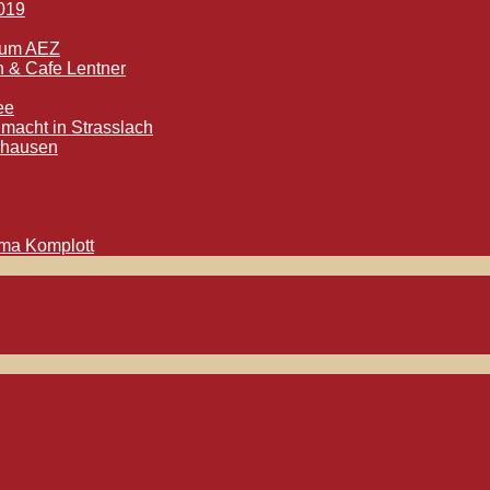
2019
trum AEZ
h & Cafe Lentner
ee
macht in Strasslach
tshausen
oma Komplott