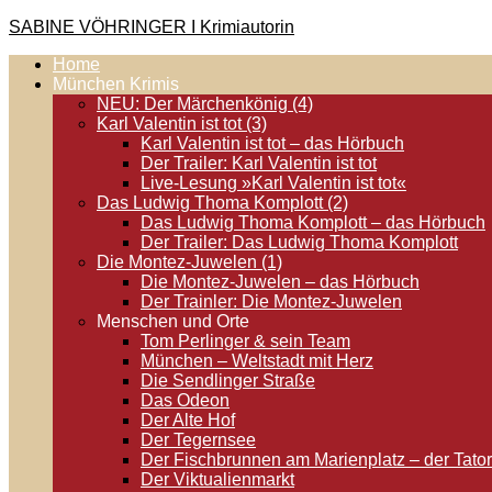
Zum
SABINE VÖHRINGER I Krimiautorin
Inhalt
Home
springen
Krimis, bei denen das universell Menschliche im Vordergrund st
München Krimis
NEU: Der Märchenkönig (4)
Karl Valentin ist tot (3)
Karl Valentin ist tot – das Hörbuch
Der Trailer: Karl Valentin ist tot
Live-Lesung »Karl Valentin ist tot«
Das Ludwig Thoma Komplott (2)
Das Ludwig Thoma Komplott – das Hörbuch
Der Trailer: Das Ludwig Thoma Komplott
Die Montez-Juwelen (1)
Die Montez-Juwelen – das Hörbuch
Der Trainler: Die Montez-Juwelen
Menschen und Orte
Tom Perlinger & sein Team
München – Weltstadt mit Herz
Die Sendlinger Straße
Das Odeon
Der Alte Hof
Der Tegernsee
Der Fischbrunnen am Marienplatz – der Tator
Der Viktualienmarkt