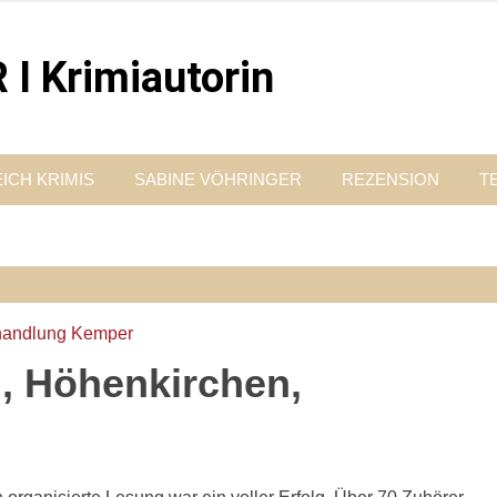
 Krimiautorin
Vordergrund steht. Spielen zentral in der Münchner Altstadt.
ICH KRIMIS
SABINE VÖHRINGER
REZENSION
T
, Höhenkirchen,