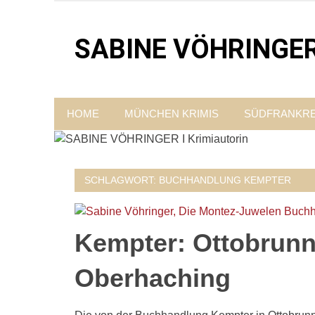
Zum
Inhalt
SABINE VÖHRINGER I
springen
Krimis, bei denen das universell Menschliche im 
HOME
MÜNCHEN KRIMIS
SÜDFRANKRE
SCHLAGWORT:
BUCHHANDLUNG KEMPTER
Kempter: Ottobrunn
Oberhaching