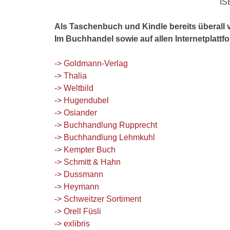
IS
Als Taschenbuch und Kindle bereits überall v
Im Buchhandel sowie auf allen Internetplattf
-> Goldmann-Verlag
-> Thalia
-> Weltbild
-> Hugendubel
-> Osiander
-> Buchhandlung Rupprecht
-> Buchhandlung Lehmkuhl
-> Kempter Buch
-> Schmitt & Hahn
-> Dussmann
-> Heymann
-> Schweitzer Sortiment
-> Orell Füsli
-> exlibris