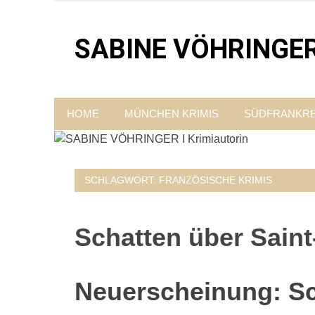
Zum
Inhalt
SABINE VÖHRINGER I
springen
Krimis, bei denen das universell Menschliche im 
HOME
MÜNCHEN KRIMIS
SÜDFRANKRE
SCHLAGWORT:
FRANZÖSISCHE KRIMIS
Schatten über Saint
Neuerscheinung: Sc