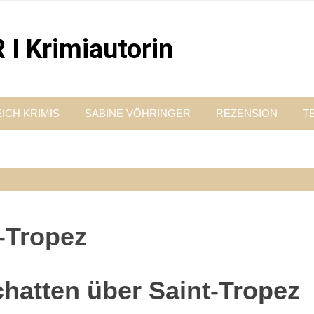
 Krimiautorin
Vordergrund steht. Spielen zentral in der Münchner Altstadt.
ICH KRIMIS
SABINE VÖHRINGER
REZENSION
T
-Tropez
hatten über Saint-Tropez