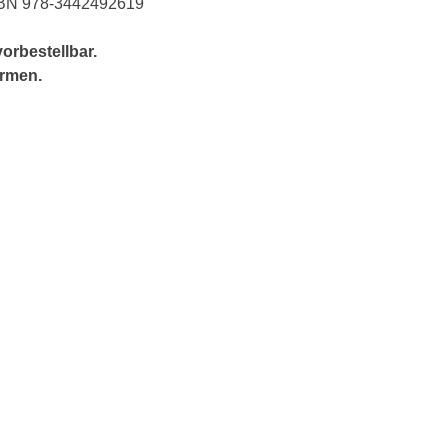
BN 978-3442492619
orbestellbar.
ormen.