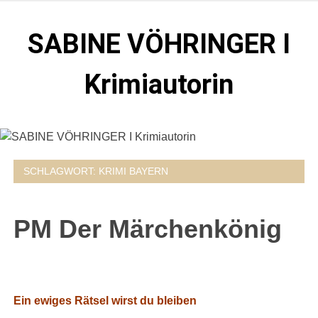
Zum
Inhalt
SABINE VÖHRINGER I
springen
Krimiautorin
Krimis, bei denen das universell Menschliche im
Vordergrund steht. Spielen zentral in der Münchner Altstadt.
SCHLAGWORT:
KRIMI BAYERN
PM Der Märchenkönig
Ein ewiges Rätsel wirst du bleiben