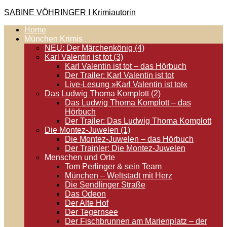
Zum
SABINE VÖHRINGER I Krimiautorin
Inhalt
Home
springen
Krimis, bei denen das universell Menschliche im Vordergrund
München Krimis
steht. Spielen zentral in der Münchner Altstadt.
NEU: Der Märchenkönig (4)
Karl Valentin ist tot (3)
Karl Valentin ist tot – das Hörbuch
Der Trailer: Karl Valentin ist tot
Live-Lesung »Karl Valentin ist tot«
Das Ludwig Thoma Komplott (2)
Das Ludwig Thoma Komplott – das
Hörbuch
Der Trailer: Das Ludwig Thoma Komplott
Die Montez-Juwelen (1)
Die Montez-Juwelen – das Hörbuch
Der Trainler: Die Montez-Juwelen
Menschen und Orte
Tom Perlinger & sein Team
München – Weltstadt mit Herz
Die Sendlinger Straße
Das Odeon
Der Alte Hof
Der Tegernsee
Der Fischbrunnen am Marienplatz – der