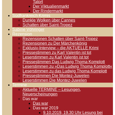
Tatort
Der Viktualienmarkt
Der Rindermarkt
Südfrankreich Krimis
Dunkle Wolken über Cannes
Schatten über Saint-Tropez
Sabine Vöhringer
Rezension
Rezensionen Schatten über Saint-Tropez
Rezensionen zu Der Märchenkönig
Exklusiv-Interview – die AKTUELLE Krimi
Pressestimmen zu Karl Valentin ist tot
Leserstimmen zu Karl Valentin ist tot
Pressestimmen Das Ludwig Thoma Komplott
Leserstimmen zu »Das Ludwig Thoma Komplott«
Leserstimmen zu das Ludwig Thoma Komplott
Pressestimmen Die Montez-Juwelen
Leserstimmen Die Montez-Juwelen
Termine
Aktuelle TERMINE – Lesungen,
Neuerscheinungen
Das war
Das war
Das war 2019
9.10.2019, 19.30 Uhr Lesung bei