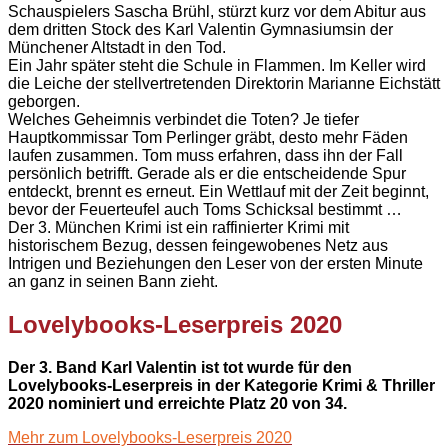
Schauspielers Sascha Brühl, stürzt kurz vor dem Abitur aus
dem dritten Stock des Karl Valentin Gymnasiumsin der
Münchener Altstadt in den Tod.
Ein Jahr später steht die Schule in Flammen. Im Keller wird
die Leiche der stellvertretenden Direktorin Marianne Eichstätt
geborgen.
Welches Geheimnis verbindet die Toten? Je tiefer
Hauptkommissar Tom Perlinger gräbt, desto mehr Fäden
laufen zusammen. Tom muss erfahren, dass ihn der Fall
persönlich betrifft. Gerade als er die entscheidende Spur
entdeckt, brennt es erneut. Ein Wettlauf mit der Zeit beginnt,
bevor der Feuerteufel auch Toms Schicksal bestimmt …
Der 3. München Krimi ist ein raffinierter Krimi mit
historischem Bezug, dessen feingewobenes Netz aus
Intrigen und Beziehungen den Leser von der ersten Minute
an ganz in seinen Bann zieht.
Lovelybooks-Leserpreis 2020
Der 3. Band Karl Valentin ist tot wurde für den
Lovelybooks-Leserpreis in der Kategorie Krimi & Thriller
2020 nominiert und erreichte Platz 20 von 34.
Mehr zum Lovelybooks-Leserpreis 2020