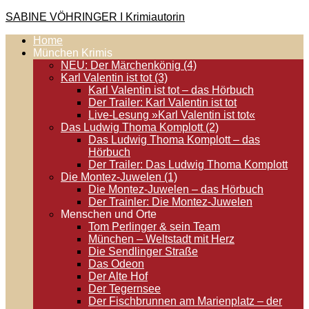
Zum
SABINE VÖHRINGER I Krimiautorin
Inhalt
Home
springen
Krimis, bei denen das universell Menschliche im Vordergrund
München Krimis
steht. Spielen zentral in der Münchner Altstadt.
NEU: Der Märchenkönig (4)
Karl Valentin ist tot (3)
Karl Valentin ist tot – das Hörbuch
Der Trailer: Karl Valentin ist tot
Live-Lesung »Karl Valentin ist tot«
Das Ludwig Thoma Komplott (2)
Das Ludwig Thoma Komplott – das
Hörbuch
Der Trailer: Das Ludwig Thoma Komplott
Die Montez-Juwelen (1)
Die Montez-Juwelen – das Hörbuch
Der Trainler: Die Montez-Juwelen
Menschen und Orte
Tom Perlinger & sein Team
München – Weltstadt mit Herz
Die Sendlinger Straße
Das Odeon
Der Alte Hof
Der Tegernsee
Der Fischbrunnen am Marienplatz – der