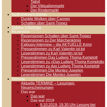
Tatort
Der Viktualienmarkt
Der Rindermarkt
Südfrankreich Krimis
Dunkle Wolken über Cannes
Schatten über Saint-Tropez
Sabine Vöhringer
Rezension
Rezensionen Schatten über Saint-Tropez
Rezensionen zu Der Märchenkönig
Exklusiv-Interview – die AKTUELLE Krimi
Pressestimmen zu Karl Valentin ist tot
Leserstimmen zu Karl Valentin ist tot
Pressestimmen Das Ludwig Thoma Komplott
Leserstimmen zu »Das Ludwig Thoma Komplott«
Leserstimmen zu das Ludwig Thoma Komplott
Pressestimmen Die Montez-Juwelen
Leserstimmen Die Montez-Juwelen
Termine
Aktuelle TERMINE – Lesungen,
Neuerscheinungen
Das war
Das war
Das war 2019
9.10.2019, 19.30 Uhr Lesung bei