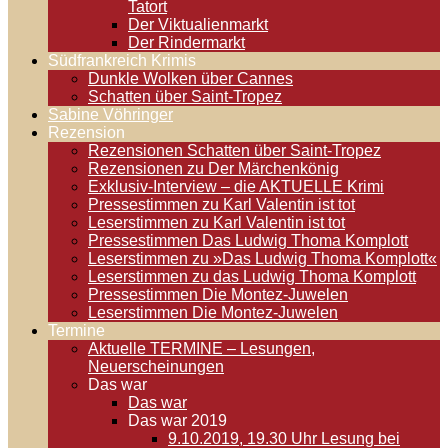
Tatort
Der Viktualienmarkt
Der Rindermarkt
Südfrankreich Krimis
Dunkle Wolken über Cannes
Schatten über Saint-Tropez
Sabine Vöhringer
Rezension
Rezensionen Schatten über Saint-Tropez
Rezensionen zu Der Märchenkönig
Exklusiv-Interview – die AKTUELLE Krimi
Pressestimmen zu Karl Valentin ist tot
Leserstimmen zu Karl Valentin ist tot
Pressestimmen Das Ludwig Thoma Komplott
Leserstimmen zu »Das Ludwig Thoma Komplott«
Leserstimmen zu das Ludwig Thoma Komplott
Pressestimmen Die Montez-Juwelen
Leserstimmen Die Montez-Juwelen
Termine
Aktuelle TERMINE – Lesungen,
Neuerscheinungen
Das war
Das war
Das war 2019
9.10.2019, 19.30 Uhr Lesung bei