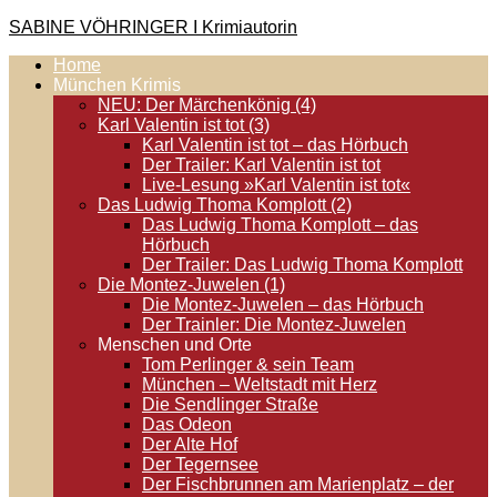
Zum
SABINE VÖHRINGER I Krimiautorin
Inhalt
Home
springen
Krimis, bei denen das universell Menschliche im Vordergrund
München Krimis
steht. Spielen zentral in der Münchner Altstadt.
NEU: Der Märchenkönig (4)
Karl Valentin ist tot (3)
Karl Valentin ist tot – das Hörbuch
Der Trailer: Karl Valentin ist tot
Live-Lesung »Karl Valentin ist tot«
Das Ludwig Thoma Komplott (2)
Das Ludwig Thoma Komplott – das
Hörbuch
Der Trailer: Das Ludwig Thoma Komplott
Die Montez-Juwelen (1)
Die Montez-Juwelen – das Hörbuch
Der Trainler: Die Montez-Juwelen
Menschen und Orte
Tom Perlinger & sein Team
München – Weltstadt mit Herz
Die Sendlinger Straße
Das Odeon
Der Alte Hof
Der Tegernsee
Der Fischbrunnen am Marienplatz – der