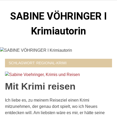
Zum
Inhalt
SABINE VÖHRINGER I
springen
Krimiautorin
Krimis, bei denen das universell Menschliche im
Vordergrund steht. Spielen zentral in der Münchner Altstadt.
SCHLAGWORT:
REGIONAL-KRIMI
Mit Krimi reisen
Ich liebe es, zu meinem Reiseziel einen Krimi
mitzunehmen, der genau dort spielt, wo ich Neues
entdecken will. Am liebsten wäre es mir, er hätte seine