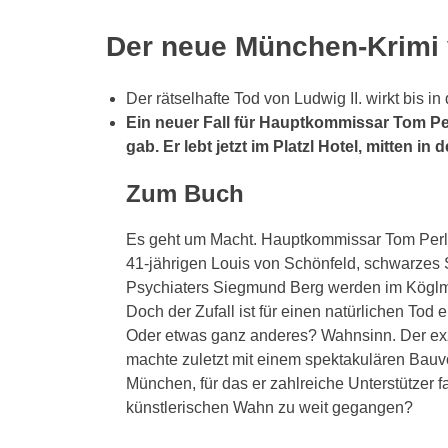
Der neue München-Krimi 
Der rätselhafte Tod von Ludwig II. wirkt bis i
Ein neuer Fall für Hauptkommissar Tom Pe
gab. Er lebt jetzt im Platzl Hotel, mitten i
Zum Buch
Es geht um Macht. Hauptkommissar Tom Perli
41-jährigen Louis von Schönfeld, schwarzes 
Psychiaters Siegmund Berg werden im Köglmü
Doch der Zufall ist für einen natürlichen Tod
Oder etwas ganz anderes? Wahnsinn. Der exz
machte zuletzt mit einem spektakulären Bauv
München, für das er zahlreiche Unterstützer fa
künstlerischen Wahn zu weit gegangen?