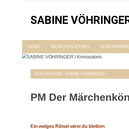
Zum
Inhalt
SABINE VÖHRINGER I
springen
Krimis, bei denen das universell Menschliche im 
HOME
MÜNCHEN KRIMIS
SÜDFRANKRE
SCHLAGWORT:
SABINE VÖHRINGER
PM Der Märchenkön
Ein ewiges Rätsel wirst du bleiben