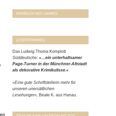
HÖRBUCH DES JAHRES
LESERSTIMMEN
Das Ludwig Thoma Komplott
Süddeutsche:
»…ein unterhaltsamer
Page-Turner in der Münchner-Altstadt
n
als dekorative Krimikulisse.«
»Eine gute Schriftstellerin mehr für
unseren unersättlichen
Lesehunger«,
Beate K. aus Hanau.
sen
TRAILER KARL VALENTIN IST TOT