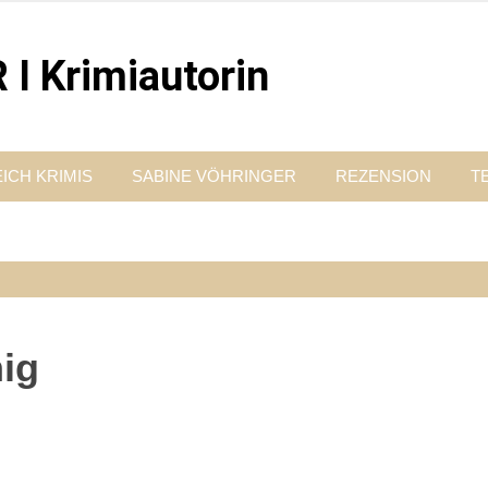
 Krimiautorin
Vordergrund steht. Spielen zentral in der Münchner Altstadt.
ICH KRIMIS
SABINE VÖHRINGER
REZENSION
T
ig