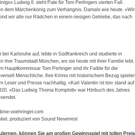
gs« Ludwig II. steht Pate für Tom Perlingers vierten Fall.
den dem Märchenkönig zum Verhängnis. Damals wie heute. »Wir
nd wir alle nur Rädchen in einem riesigen Getriebe, das nach
bei Karlsruhe auf, lebte in Südfrankreich und studierte in
n ihre Traumstadt München, wo sie heute mit ihrer Familie lebt.
m Hauptkommissar Tom Perlinger sind ihr Faible für die
iversell Menschliche. Ihre Krimis mit historischem Bezug spiele
n Leser und Presse nachhaltig. »Karl Valentin ist tot« stand auf
 2020. »Das Ludwig Thoma Komplott« war Hörbuch des Jahres
esendet.
abine-voehringer.com
iel, produziert von Sound Neverrest
ernen, können Sie am großen Gewinnspiel mit tollen Prei