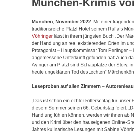
München-Krimis von
München, November 2022.
Mit einer tragende
traditionsreiche Platzl Hotel seinem Ruf als Münc
Vöhringer
lässt in ihrem jüngsten Buch „Der Märc
der Handlung an real existierenden Orten im und 
Protagonist – Hauptkommissar Tom Perlinger – i
angemessene Unterkunft gefunden hat: Auch das
Ayinger am Platzl sind Schauplätze der Story, in
heute ungeklärten Tod des „echten“ Märchenkönig
Leseproben auf allen Zimmern – Autorenlesu
„Das ist schon ein echter Ritterschlag für unser 
diesem Sommer seinen 66. Geburtstag feiert. „D
Handlung fühlen können, werden wir ihnen ab N
und den Krimi über den hauseigenen Online-Sho
Jahres kulinarische Lesungen mit Sabine Vöhri