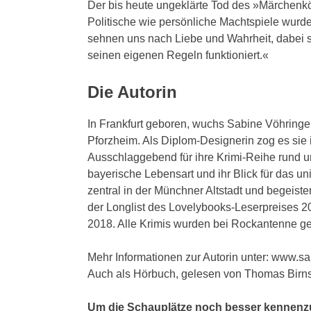
Der bis heute ungeklärte Tod des »Märchenköni
Politische wie persönliche Machtspiele wur
sehnen uns nach Liebe und Wahrheit, dabei si
seinen eigenen Regeln funktioniert.«
Die Autorin
In Frankfurt geboren, wuchs Sabine Vöhringer 
Pforzheim. Als Diplom-Designerin zog es sie i
Ausschlaggebend für ihre Krimi-Reihe rund u
bayerische Lebensart und ihr Blick für das un
zentral in der Münchner Altstadt und begeister
der Longlist des Lovelybooks-Leserpreises
2018. Alle Krimis wurden bei Rockantenne g
Mehr Informationen zur Autorin unter: www.s
Auch als Hörbuch, gelesen von Thomas Birnst
Um die Schauplätze noch besser kennenzul