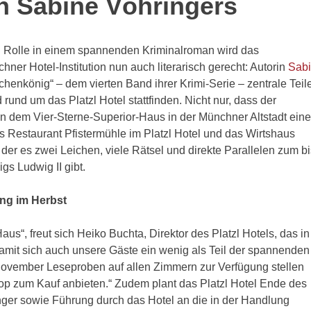
 Sabine Vöhringers
n Rolle in einem spannenden Kriminalroman wird das
hner Hotel-Institution nun auch literarisch gerecht: Autorin
Sab
henkönig“ – dem vierten Band ihrer Krimi-Serie – zentrale Teil
rund um das Platzl Hotel stattfinden. Nicht nur, dass der
n dem Vier-Sterne-Superior-Haus in der Münchner Altstadt eine
 Restaurant Pfistermühle im Platzl Hotel und das Wirtshaus
 der es zwei Leichen, viele Rätsel und direkte Parallelen zum bi
s Ludwig II gibt.
ng im Herbst
Haus“, freut sich Heiko Buchta, Direktor des Platzl Hotels, das in
amit sich auch unsere Gäste ein wenig als Teil der spannenden
ovember Leseproben auf allen Zimmern zur Verfügung stellen
p zum Kauf anbieten.“ Zudem plant das Platzl Hotel Ende des
nger sowie Führung durch das Hotel an die in der Handlung