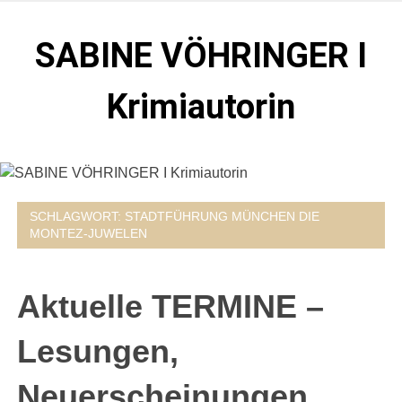
Zum
Inhalt
SABINE VÖHRINGER I
springen
Krimiautorin
Krimis, bei denen das universell Menschliche im
Vordergrund steht. Spielen zentral in der Münchner Altstadt.
SCHLAGWORT:
STADTFÜHRUNG MÜNCHEN DIE
MONTEZ-JUWELEN
Aktuelle TERMINE –
Lesungen,
Neuerscheinungen