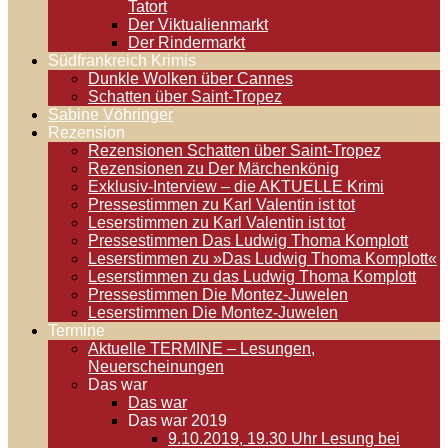
Tatort
Der Viktualienmarkt
Der Rindermarkt
Südfrankreich Krimis
Dunkle Wolken über Cannes
Schatten über Saint-Tropez
Sabine Vöhringer
Rezension
Rezensionen Schatten über Saint-Tropez
Rezensionen zu Der Märchenkönig
Exklusiv-Interview – die AKTUELLE Krimi
Pressestimmen zu Karl Valentin ist tot
Leserstimmen zu Karl Valentin ist tot
Pressestimmen Das Ludwig Thoma Komplott
Leserstimmen zu »Das Ludwig Thoma Komplott«
Leserstimmen zu das Ludwig Thoma Komplott
Pressestimmen Die Montez-Juwelen
Leserstimmen Die Montez-Juwelen
Termine
Aktuelle TERMINE – Lesungen,
Neuerscheinungen
Das war
Das war
Das war 2019
9.10.2019, 19.30 Uhr Lesung bei