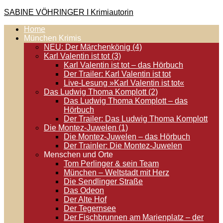
Zum
SABINE VÖHRINGER I Krimiautorin
Inhalt
Home
springen
Krimis, bei denen das universell Menschliche im Vordergrund
München Krimis
steht. Spielen zentral in der Münchner Altstadt.
NEU: Der Märchenkönig (4)
Karl Valentin ist tot (3)
Karl Valentin ist tot – das Hörbuch
Der Trailer: Karl Valentin ist tot
Live-Lesung »Karl Valentin ist tot«
Das Ludwig Thoma Komplott (2)
Das Ludwig Thoma Komplott – das
Hörbuch
Der Trailer: Das Ludwig Thoma Komplott
Die Montez-Juwelen (1)
Die Montez-Juwelen – das Hörbuch
Der Trainler: Die Montez-Juwelen
Menschen und Orte
Tom Perlinger & sein Team
München – Weltstadt mit Herz
Die Sendlinger Straße
Das Odeon
Der Alte Hof
Der Tegernsee
Der Fischbrunnen am Marienplatz – der