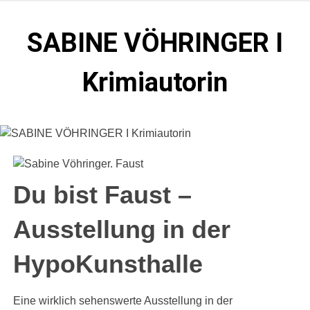
Zum
Inhalt
SABINE VÖHRINGER I
springen
Krimiautorin
Krimis, bei denen das universell Menschliche im
Vordergrund steht. Spielen zentral in der Münchner Altstadt.
Du bist Faust –
Ausstellung in der
HypoKunsthalle
Eine wirklich sehenswerte Ausstellung in der