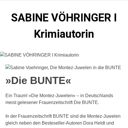
Zum
Inhalt
SABINE VÖHRINGER I
springen
Krimiautorin
Krimis, bei denen das universell Menschliche im
Vordergrund steht. Spielen zentral in der Münchner Altstadt.
»Die BUNTE«
Ein Traum! »Die Montez-Juwelen« – in Deutschlands
meist gelesener Frauenzeitschrift Die BUNTE.
In der Frauenzeitschrift BUNTE sind die Montez-Juwelen
gleich neben den Besteseller-Autoren Dora Heldt und