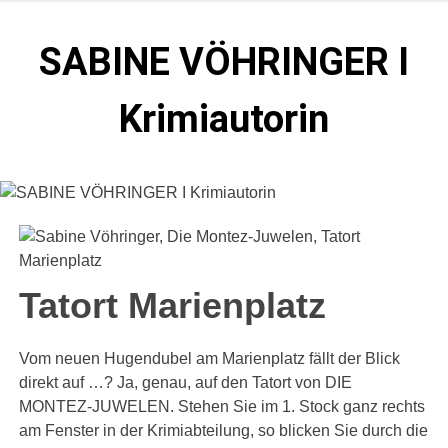
Zum
Inhalt
SABINE VÖHRINGER I
springen
Krimiautorin
Krimis, bei denen das universell Menschliche im
Vordergrund steht. Spielen zentral in der Münchner Altstadt.
Tatort Marienplatz
Vom neuen Hugendubel am Marienplatz fällt der Blick
direkt auf …? Ja, genau, auf den Tatort von DIE
MONTEZ-JUWELEN. Stehen Sie im 1. Stock ganz rechts
am Fenster in der Krimiabteilung, so blicken Sie durch die