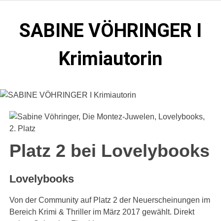
Zum
Inhalt
SABINE VÖHRINGER I
springen
Krimiautorin
Krimis, bei denen das universell Menschliche im
Vordergrund steht. Spielen zentral in der Münchner Altstadt.
Platz 2 bei Lovelybooks
Lovelybooks
Von der Community auf Platz 2 der Neuerscheinungen im
Bereich Krimi & Thriller im März 2017 gewählt. Direkt