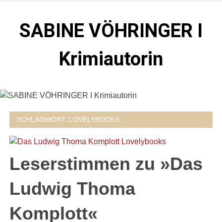
Zum
Inhalt
SABINE VÖHRINGER I
springen
Krimiautorin
Krimis, bei denen das universell Menschliche im
Vordergrund steht. Spielen zentral in der Münchner Altstadt.
SCHLAGWORT:
LOVELYBOOKS
Leserstimmen zu »Das
Ludwig Thoma
Komplott«