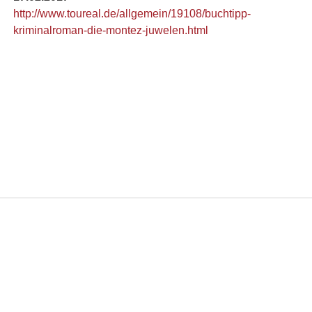
http://www.toureal.de/allgemein/19108/buchtipp-
kriminalroman-die-montez-juwelen.html
JETZT KAUFEN