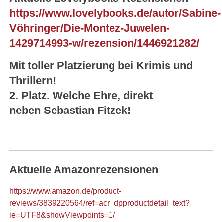
https://www.lovelybooks.de/autor/Sabine-
Vöhringer/Die-Montez-Juwelen-
1429714993-w/rezension/1446921282/
Mit toller Platzierung bei Krimis und
Thrillern!
2. Platz. Welche Ehre, direkt
neben Sebastian Fitzek!
Aktuelle Amazonrezensionen
https://www.amazon.de/product-
reviews/3839220564/ref=acr_dpproductdetail_text?
ie=UTF8&showViewpoints=1/