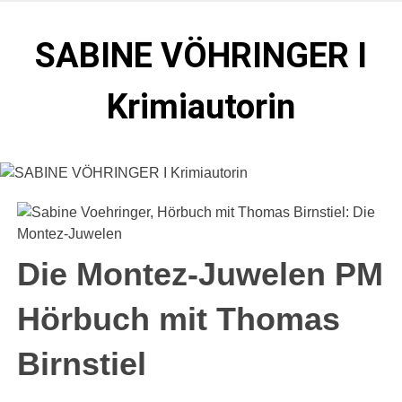
Zum
Inhalt
SABINE VÖHRINGER I
springen
Krimiautorin
Krimis, bei denen das universell Menschliche im
Vordergrund steht. Spielen zentral in der Münchner Altstadt.
Die Montez-Juwelen PM
Hörbuch mit Thomas
Birnstiel