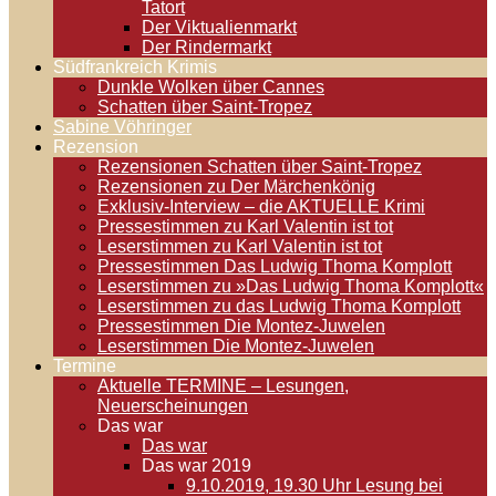
Tatort
Der Viktualienmarkt
Der Rindermarkt
Südfrankreich Krimis
Dunkle Wolken über Cannes
Schatten über Saint-Tropez
Sabine Vöhringer
Rezension
Rezensionen Schatten über Saint-Tropez
Rezensionen zu Der Märchenkönig
Exklusiv-Interview – die AKTUELLE Krimi
Pressestimmen zu Karl Valentin ist tot
Leserstimmen zu Karl Valentin ist tot
Pressestimmen Das Ludwig Thoma Komplott
Leserstimmen zu »Das Ludwig Thoma Komplott«
Leserstimmen zu das Ludwig Thoma Komplott
Pressestimmen Die Montez-Juwelen
Leserstimmen Die Montez-Juwelen
Termine
Aktuelle TERMINE – Lesungen,
Neuerscheinungen
Das war
Das war
Das war 2019
9.10.2019, 19.30 Uhr Lesung bei