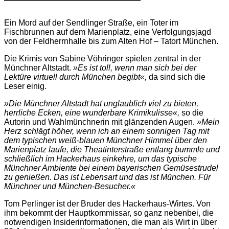
Ein Mord auf der Sendlinger Straße, ein Toter im
Fischbrunnen auf dem Marienplatz, eine Verfolgungsjagd
von der Feldherrnhalle bis zum Alten Hof – Tatort München.
Die Krimis von Sabine Vöhringer spielen zentral in der
Münchner Altstadt.
»Es ist toll, wenn man sich bei der
Lektüre virtuell durch München begibt«,
da sind sich die
Leser einig.
»Die Münchner Altstadt hat unglaublich viel zu bieten,
herrliche Ecken, eine wunderbare Krimikulisse«,
so die
Autorin und Wahlmünchnerin mit glänzenden Augen.
»Mein
Herz schlägt höher, wenn ich an einem sonnigen Tag mit
dem typischen weiß-blauen Münchner Himmel über den
Marienplatz laufe, die Theatinterstraße entlang bummle und
schließlich im Hackerhaus einkehre, um das typische
Münchner Ambiente bei einem bayerischen Gemüsestrudel
zu genießen. Das ist Lebensart und das ist München. Für
Münchner und München-Besucher.«
Tom Perlinger ist der Bruder des Hackerhaus-Wirtes. Von
ihm bekommt der Hauptkommissar, so ganz nebenbei, die
notwendigen Insiderinformationen, die man als Wirt in über