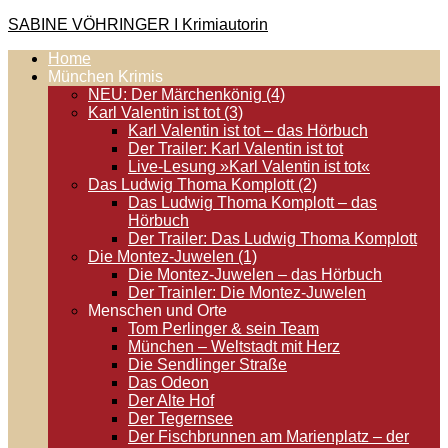
Zum
SABINE VÖHRINGER I Krimiautorin
Inhalt
Home
springen
Krimis, bei denen das universell Menschliche im Vordergrund
München Krimis
steht. Spielen zentral in der Münchner Altstadt.
NEU: Der Märchenkönig (4)
Karl Valentin ist tot (3)
Karl Valentin ist tot – das Hörbuch
Der Trailer: Karl Valentin ist tot
Live-Lesung »Karl Valentin ist tot«
Das Ludwig Thoma Komplott (2)
Das Ludwig Thoma Komplott – das
Hörbuch
Der Trailer: Das Ludwig Thoma Komplott
Die Montez-Juwelen (1)
Die Montez-Juwelen – das Hörbuch
Der Trainler: Die Montez-Juwelen
Menschen und Orte
Tom Perlinger & sein Team
München – Weltstadt mit Herz
Die Sendlinger Straße
Das Odeon
Der Alte Hof
Der Tegernsee
Der Fischbrunnen am Marienplatz – der