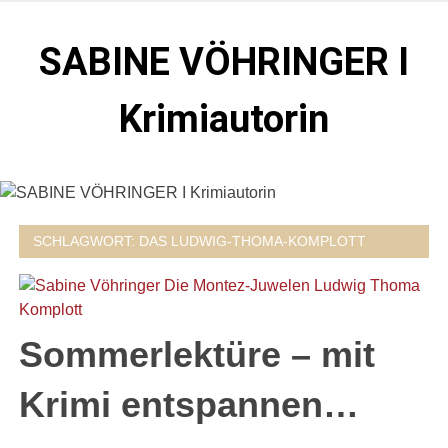
Zum
Inhalt
SABINE VÖHRINGER I
springen
Krimiautorin
Krimis, bei denen das universell Menschliche im
Vordergrund steht. Spielen zentral in der Münchner Altstadt.
SCHLAGWORT:
DAS LUDWIG-THOMA-KOMPLOTT
Sommerlektüre – mit
Krimi entspannen…