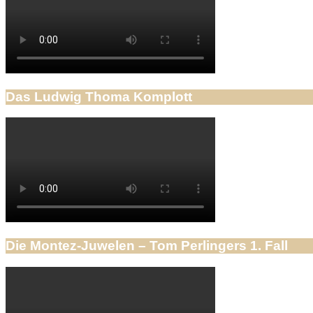
Das Ludwig Thoma Komplott
Die Montez-Juwelen – Tom Perlingers 1. Fall