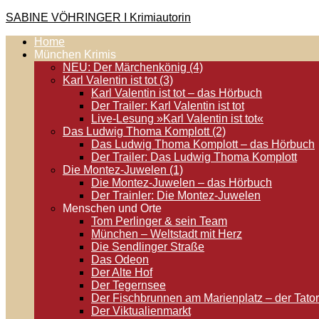
Zum
SABINE VÖHRINGER I Krimiautorin
Inhalt
Home
springen
Krimis, bei denen das universell Menschliche im Vordergrund st
München Krimis
NEU: Der Märchenkönig (4)
Karl Valentin ist tot (3)
Karl Valentin ist tot – das Hörbuch
Der Trailer: Karl Valentin ist tot
Live-Lesung »Karl Valentin ist tot«
Das Ludwig Thoma Komplott (2)
Das Ludwig Thoma Komplott – das Hörbuch
Der Trailer: Das Ludwig Thoma Komplott
Die Montez-Juwelen (1)
Die Montez-Juwelen – das Hörbuch
Der Trainler: Die Montez-Juwelen
Menschen und Orte
Tom Perlinger & sein Team
München – Weltstadt mit Herz
Die Sendlinger Straße
Das Odeon
Der Alte Hof
Der Tegernsee
Der Fischbrunnen am Marienplatz – der Tator
Der Viktualienmarkt