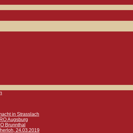
n
acht in Strasslach
ETRO Augsburg
RO Brunnthal
herloh, 24.03.2019