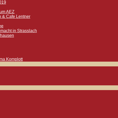
2019
trum AEZ
h & Cafe Lentner
ee
macht in Strasslach
tshausen
oma Komplott