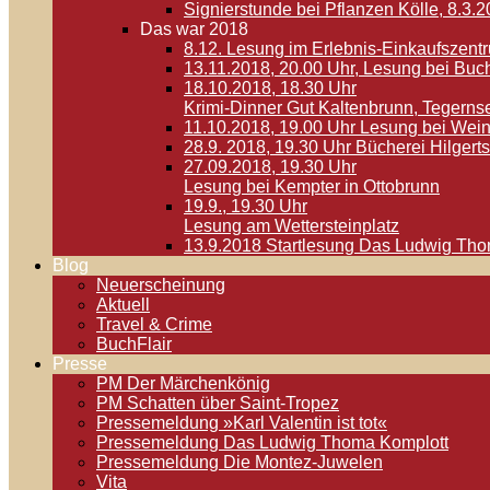
Signierstunde bei Pflanzen Kölle, 8.3.
Das war 2018
8.12. Lesung im Erlebnis-Einkaufszen
13.11.2018, 20.00 Uhr, Lesung bei Buc
18.10.2018, 18.30 Uhr
Krimi-Dinner Gut Kaltenbrunn, Tegerns
11.10.2018, 19.00 Uhr Lesung bei Wein
28.9. 2018, 19.30 Uhr Bücherei Hilger
27.09.2018, 19.30 Uhr
Lesung bei Kempter in Ottobrunn
19.9., 19.30 Uhr
Lesung am Wettersteinplatz
13.9.2018 Startlesung Das Ludwig Th
Blog
Neuerscheinung
Aktuell
Travel & Crime
BuchFlair
Presse
PM Der Märchenkönig
PM Schatten über Saint-Tropez
Pressemeldung »Karl Valentin ist tot«
Pressemeldung Das Ludwig Thoma Komplott
Pressemeldung Die Montez-Juwelen
Vita