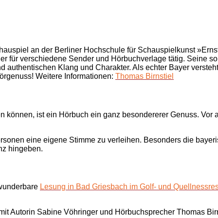
uspiel an der Berliner Hochschule für Schauspielkunst »Ernst 
r für verschiedene Sender und Hörbuchverlage tätig. Seine so
authentischen Klang und Charakter. Als echter Bayer versteh
Hörgenuss! Weitere Informationen:
Thomas Birnstiel
hören können, ist ein Hörbuch ein ganz besondererer Genuss. Vo
ersonen eine eigene Stimme zu verleihen. Besonders die bayeri
nz hingeben.
 wunderbare
Lesung in Bad Griesbach im Golf- und Quellnessres
mit Autorin Sabine Vöhringer und Hörbuchsprecher Thomas Birn