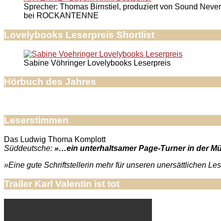
Sprecher: Thomas Birnstiel, produziert von Sound Never
bei ROCKANTENNE
Lovelybooks Leserpreis Shortlist
Sabine Vöhringer Lovelybooks Leserpreis
Hörbuch des Jahres
Leserstimmen
Das Ludwig Thoma Komplott
Süddeutsche:
»…ein unterhaltsamer Page-Turner in der Mün
»Eine gute Schriftstellerin mehr für unseren unersättlichen L
Trailer Karl Valentin ist tot