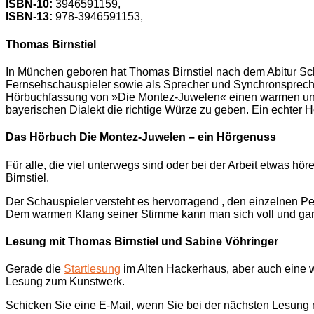
ISBN-10:
3946591159,
ISBN-13:
978-3946591153,
Thomas Birnstiel
In München geboren hat Thomas Birnstiel nach dem Abitur Scha
Fernsehschauspieler sowie als Sprecher und Synchronspreche
Hörbuchfassung von »Die Montez-Juwelen« einen warmen und 
bayerischen Dialekt die richtige Würze zu geben. Ein echter 
Das Hörbuch Die Montez-Juwelen – ein Hörgenuss
Für alle, die viel unterwegs sind oder bei der Arbeit etwas 
Birnstiel.
Der Schauspieler versteht es hervorragend , den einzelnen P
Dem warmen Klang seiner Stimme kann man sich voll und ga
Lesung mit Thomas Birnstiel und Sabine Vöhringer
Gerade die
Startlesung
im Alten Hackerhaus, aber auch eine
Lesung zum Kunstwerk.
Schicken Sie eine E-Mail, wenn Sie bei der nächsten Lesung 