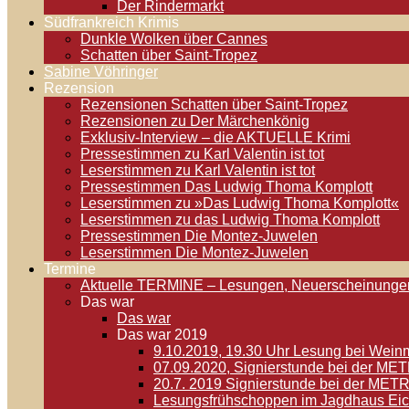
Der Rindermarkt
Südfrankreich Krimis
Dunkle Wolken über Cannes
Schatten über Saint-Tropez
Sabine Vöhringer
Rezension
Rezensionen Schatten über Saint-Tropez
Rezensionen zu Der Märchenkönig
Exklusiv-Interview – die AKTUELLE Krimi
Pressestimmen zu Karl Valentin ist tot
Leserstimmen zu Karl Valentin ist tot
Pressestimmen Das Ludwig Thoma Komplott
Leserstimmen zu »Das Ludwig Thoma Komplott«
Leserstimmen zu das Ludwig Thoma Komplott
Pressestimmen Die Montez-Juwelen
Leserstimmen Die Montez-Juwelen
Termine
Aktuelle TERMINE – Lesungen, Neuerscheinunge
Das war
Das war
Das war 2019
9.10.2019, 19.30 Uhr Lesung bei Weinm
07.09.2020, Signierstunde bei der M
20.7. 2019 Signierstunde bei der MET
Lesungsfrühschoppen im Jagdhaus Eic