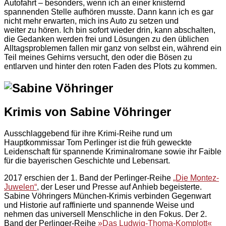
Autofahrt – besonders, wenn ich an einer knisternd
spannenden Stelle aufhören musste. Dann kann ich es gar
nicht mehr erwarten, mich ins Auto zu setzen und
weiter zu hören. Ich bin sofort wieder drin, kann abschalten,
die Gedanken werden frei und Lösungen zu den üblichen
Alltagsproblemen fallen mir ganz von selbst ein, während ein
Teil meines Gehirns versucht, den oder die Bösen zu
entlarven und hinter den roten Faden des Plots zu kommen.
Krimis von Sabine Vöhringer
Ausschlaggebend für ihre Krimi-Reihe rund um
Hauptkommissar Tom Perlinger ist die früh geweckte
Leidenschaft für spannende Kriminalromane sowie ihr Faible
für die bayerischen Geschichte und Lebensart.
2017 erschien der 1. Band der Perlinger-Reihe
„Die Montez-
Juwelen“
, der Leser und Presse auf Anhieb begeisterte.
Sabine Vöhringers München-Krimis verbinden Gegenwart
und Historie auf raffinierte und spannende Weise und
nehmen das universell Menschliche in den Fokus. Der 2.
Band der Perlinger-Reihe
»Das Ludwig-Thoma-Komplott«