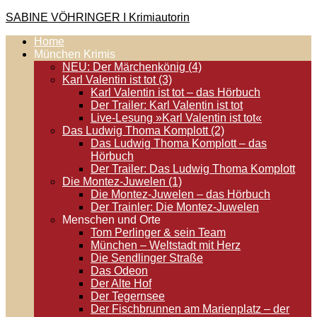
Zum
SABINE VÖHRINGER I Krimiautorin
Inhalt
Home
springen
Krimis, bei denen das universell Menschliche im Vordergrund
München Krimis
steht. Spielen zentral in der Münchner Altstadt.
NEU: Der Märchenkönig (4)
Karl Valentin ist tot (3)
Karl Valentin ist tot – das Hörbuch
Der Trailer: Karl Valentin ist tot
Live-Lesung »Karl Valentin ist tot«
Das Ludwig Thoma Komplott (2)
Das Ludwig Thoma Komplott – das
Hörbuch
Der Trailer: Das Ludwig Thoma Komplott
Die Montez-Juwelen (1)
Die Montez-Juwelen – das Hörbuch
Der Trainler: Die Montez-Juwelen
Menschen und Orte
Tom Perlinger & sein Team
München – Weltstadt mit Herz
Die Sendlinger Straße
Das Odeon
Der Alte Hof
Der Tegernsee
Der Fischbrunnen am Marienplatz – der