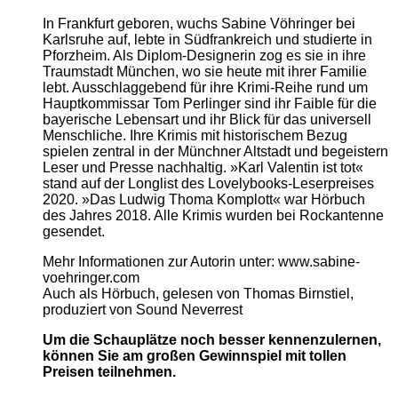
In Frankfurt geboren, wuchs Sabine Vöhringer bei
Karlsruhe auf, lebte in Südfrankreich und studierte in
Pforzheim. Als Diplom-Designerin zog es sie in ihre
Traumstadt München, wo sie heute mit ihrer Familie
lebt. Ausschlaggebend für ihre Krimi-Reihe rund um
Hauptkommissar Tom Perlinger sind ihr Faible für die
bayerische Lebensart und ihr Blick für das universell
Menschliche. Ihre Krimis mit historischem Bezug
spielen zentral in der Münchner Altstadt und begeistern
Leser und Presse nachhaltig. »Karl Valentin ist tot«
stand auf der Longlist des Lovelybooks-Leserpreises
2020. »Das Ludwig Thoma Komplott« war Hörbuch
des Jahres 2018. Alle Krimis wurden bei Rockantenne
gesendet.
Mehr Informationen zur Autorin unter: www.sabine-
voehringer.com
Auch als Hörbuch, gelesen von Thomas Birnstiel,
produziert von Sound Neverrest
Um die Schauplätze noch besser kennenzulernen,
können Sie am großen Gewinnspiel mit tollen
Preisen teilnehmen.