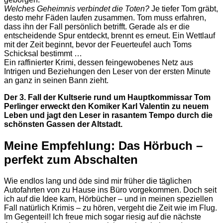
Welches Geheimnis verbindet die Toten?
Je tiefer Tom gräbt,
desto mehr Fäden laufen zusammen. Tom muss erfahren,
dass ihn der Fall persönlich betrifft. Gerade als er die
entscheidende Spur entdeckt, brennt es erneut. Ein Wettlauf
mit der Zeit beginnt, bevor der Feuerteufel auch Toms
Schicksal bestimmt …
Ein raffinierter Krimi, dessen feingewobenes Netz aus
Intrigen und Beziehungen den Leser von der ersten Minute
an ganz in seinen Bann zieht.
Der 3. Fall der Kultserie rund um Hauptkommissar Tom
Perlinger erweckt den Komiker Karl Valentin zu neuem
Leben und jagt den Leser in rasantem Tempo durch die
schönsten Gassen der Altstadt.
Meine Empfehlung: Das Hörbuch –
perfekt zum Abschalten
Wie endlos lang und öde sind mir früher die täglichen
Autofahrten von zu Hause ins Büro vorgekommen. Doch seit
ich auf die Idee kam, Hörbücher – und in meinen speziellen
Fall natürlich Krimis – zu hören, vergeht die Zeit wie im Flug.
Im Gegenteil! Ich freue mich sogar riesig auf die nächste