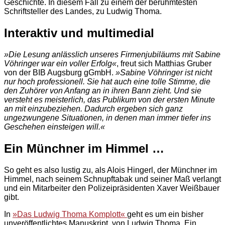
Geschichte. In diesem Fall zu einem der berühmtesten
Schriftsteller des Landes, zu Ludwig Thoma.
Interaktiv und multimedial
»Die Lesung anlässlich unseres Firmenjubiläums mit Sabine
Vöhringer war ein voller Erfolg«
, freut sich Matthias Gruber
von der BIB Augsburg gGmbH.
»Sabine Vöhringer ist nicht
nur hoch professionell. Sie hat auch eine tolle Stimme, die
den Zuhörer von Anfang an in ihren Bann zieht. Und sie
versteht es meisterlich, das Publikum von der ersten Minute
an mit einzubeziehen. Dadurch ergeben sich ganz
ungezwungene Situationen, in denen man immer tiefer ins
Geschehen einsteigen will.«
Ein Münchner im Himmel …
So geht es also lustig zu, als Alois Hingerl, der Münchner im
Himmel, nach seinem Schnupftabak und seiner Maß verlangt
und ein Mitarbeiter den Polizeipräsidenten Xaver Weißbauer
gibt.
In
»Das Ludwig Thoma Komplott«
geht es um ein bisher
unveröffentlichtes Manuskript von Ludwig Thoma. Ein