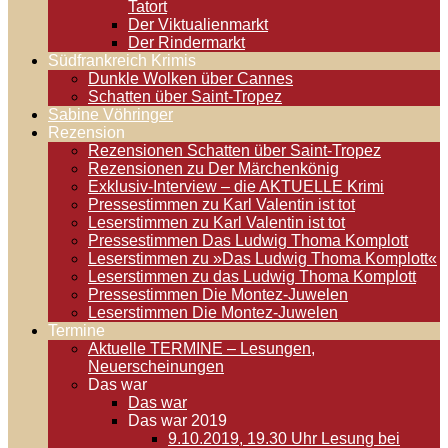
Tatort
Der Viktualienmarkt
Der Rindermarkt
Südfrankreich Krimis
Dunkle Wolken über Cannes
Schatten über Saint-Tropez
Sabine Vöhringer
Rezension
Rezensionen Schatten über Saint-Tropez
Rezensionen zu Der Märchenkönig
Exklusiv-Interview – die AKTUELLE Krimi
Pressestimmen zu Karl Valentin ist tot
Leserstimmen zu Karl Valentin ist tot
Pressestimmen Das Ludwig Thoma Komplott
Leserstimmen zu »Das Ludwig Thoma Komplott«
Leserstimmen zu das Ludwig Thoma Komplott
Pressestimmen Die Montez-Juwelen
Leserstimmen Die Montez-Juwelen
Termine
Aktuelle TERMINE – Lesungen,
Neuerscheinungen
Das war
Das war
Das war 2019
9.10.2019, 19.30 Uhr Lesung bei