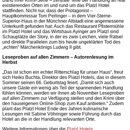
Band ihrer Krimi-Serie – zentrale Teile der Handlung an real
existierenden Orten im und rund um das Platzl Hotel
stattfinden. Nicht nur, dass der Protagonist –
Hauptkommissar Tom Perlinger – in dem Vier-Sterne-
Superior-Haus in der Münchner Altstadt eine angemessene
Unterkunft gefunden hat: Auch das Restaurant Pfistermühle
im Platzl Hotel und das Wirtshaus Ayinger am Platzl sind
Schauplätze der Story, in der es zwei Leichen, viele Rätsel
und direkte Parallelen zum bis heute ungeklärten Tod des
„echten“ Märchenkönigs Ludwig II gibt.
Leseproben auf allen Zimmern – Autorenlesung im
Herbst
„Das ist schon ein echter Ritterschlag für unser Haus“, freut
sich Heiko Buchta, Direktor des Platzl Hotels, das in diesem
Sommer seinen 66. Geburtstag feiert. „Damit sich auch
unsere Gäste ein wenig als Teil der spannenden Handlung
fühlen können, werden wir ihnen ab November Leseproben
auf allen Zimmern zur Verfügung stellen und den Krimi über
den hauseigenen Online-Shop zum Kauf anbieten.“ Zudem
plant das Platzl Hotel Ende des Jahres kulinarische
Lesungen mit Sabine Vöhringer sowie Führung durch das
Hotel an die in der Handlung relevanten Orte.
Weitere Informationen über die
Platzl Hotels
.