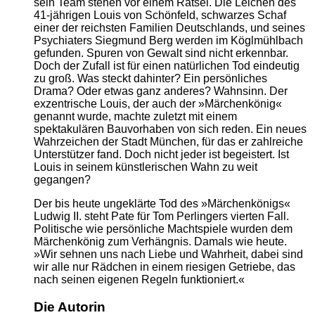
sein Team stehen vor einem Rätsel. Die Leichen des
41-jährigen Louis von Schönfeld, schwarzes Schaf
einer der reichsten Familien Deutschlands, und seines
Psychiaters Siegmund Berg werden im Köglmühlbach
gefunden. Spuren von Gewalt sind nicht erkennbar.
Doch der Zufall ist für einen natürlichen Tod eindeutig
zu groß. Was steckt dahinter? Ein persönliches
Drama? Oder etwas ganz anderes? Wahnsinn. Der
exzentrische Louis, der auch der »Märchenkönig«
genannt wurde, machte zuletzt mit einem
spektakulären Bauvorhaben von sich reden. Ein neues
Wahrzeichen der Stadt München, für das er zahlreiche
Unterstützer fand. Doch nicht jeder ist begeistert. Ist
Louis in seinem künstlerischen Wahn zu weit
gegangen?
Der bis heute ungeklärte Tod des »Märchenkönigs«
Ludwig II. steht Pate für Tom Perlingers vierten Fall.
Politische wie persönliche Machtspiele wurden dem
Märchenkönig zum Verhängnis. Damals wie heute.
»Wir sehnen uns nach Liebe und Wahrheit, dabei sind
wir alle nur Rädchen in einem riesigen Getriebe, das
nach seinen eigenen Regeln funktioniert.«
Die Autorin