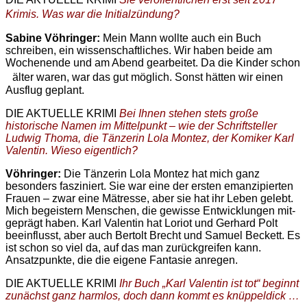
Krimis. Was war die Initialzündung?
Sabine Vöhringer:
Mein Mann wollte auch ein Buch
schreiben, ein wissenschaftliches. Wir haben beide am
Wochenende und am Abend gearbeitet. Da die Kinder schon
älter waren, war das gut möglich. Sonst hätten wir einen
Ausflug geplant.
DIE AKTUELLE KRIMI
Bei Ihnen stehen stets große
historische Namen im Mittelpunkt – wie der Schriftsteller
Ludwig Thoma, die Tänzerin Lola Montez, der Komiker Karl
Valentin. Wieso eigentlich?
Vöhringer:
Die Tänzerin Lola Montez hat mich ganz
besonders fasziniert. Sie war eine der ersten emanzipierten
Frauen – zwar eine Mätresse, aber sie hat ihr Leben gelebt.
Mich begeistern Menschen, die gewisse Entwicklungen mit-
geprägt haben. Karl Valentin hat Loriot und Gerhard Polt
beeinflusst, aber auch Bertolt Brecht und Samuel Beckett. Es
ist schon so viel da, auf das man zurückgreifen kann.
Ansatzpunkte, die die eigene Fantasie anregen.
DIE AKTUELLE KRIMI
Ihr Buch „Karl Valentin ist tot“ beginnt
zunächst ganz harmlos, doch dann kommt es knüppeldick …