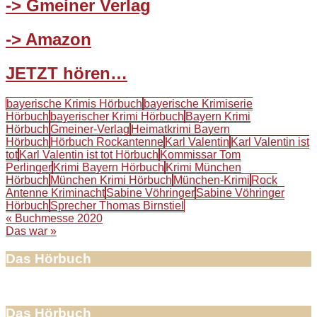
-> Gmeiner Verlag
-> Amazon
JETZT hören…
bayerische Krimis Hörbuch
bayerische Krimiserie
Hörbuch
bayerischer Krimi Hörbuch
Bayern Krimi
Hörbuch
Gmeiner-Verlag
Heimatkrimi Bayern
Hörbuch
Hörbuch Rockantenne
Karl Valentin
Karl Valentin ist
tot
Karl Valentin ist tot Hörbuch
Kommissar Tom
Perlinger
Krimi Bayern Hörbuch
Krimi München
Hörbuch
München Krimi Hörbuch
München-Krimi
Rock
Antenne Kriminacht
Sabine Vöhringer
Sabine Vöhringer
Hörbuch
Sprecher Thomas Birnstiel
Beitragsnavigation
« Buchmesse 2020
Das war »
Das Hörbuch
Das Hörbuch