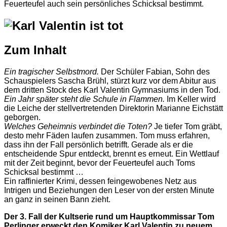
Feuerteufel auch sein persönliches Schicksal bestimmt.
Zum Inhalt
Ein tragischer Selbstmord.
Der Schüler Fabian, Sohn des
Schauspielers Sascha Brühl, stürzt kurz vor dem Abitur aus
dem dritten Stock des Karl Valentin Gymnasiums in den Tod.
Ein Jahr später steht die Schule in Flammen.
Im Keller wird
die Leiche der stellvertretenden Direktorin Marianne Eichstätt
geborgen.
Welches Geheimnis verbindet die Toten?
Je tiefer Tom gräbt,
desto mehr Fäden laufen zusammen. Tom muss erfahren,
dass ihn der Fall persönlich betrifft. Gerade als er die
entscheidende Spur entdeckt, brennt es erneut. Ein Wettlauf
mit der Zeit beginnt, bevor der Feuerteufel auch Toms
Schicksal bestimmt …
Ein raffinierter Krimi, dessen feingewobenes Netz aus
Intrigen und Beziehungen den Leser von der ersten Minute
an ganz in seinen Bann zieht.
Der 3. Fall der Kultserie rund um Hauptkommissar Tom
Perlinger erweckt den Komiker Karl Valentin zu neuem