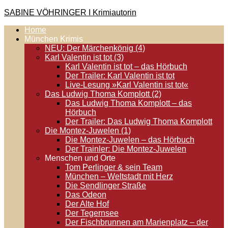
Zum
SABINE VÖHRINGER I Krimiautorin
Inhalt
Home
springen
Krimis, bei denen das universell Menschliche im Vordergrund
München Krimis
steht. Spielen zentral in der Münchner Altstadt.
NEU: Der Märchenkönig (4)
Karl Valentin ist tot (3)
Karl Valentin ist tot – das Hörbuch
Der Trailer: Karl Valentin ist tot
Live-Lesung »Karl Valentin ist tot«
Das Ludwig Thoma Komplott (2)
Das Ludwig Thoma Komplott – das
Hörbuch
Der Trailer: Das Ludwig Thoma Komplott
Die Montez-Juwelen (1)
Die Montez-Juwelen – das Hörbuch
Der Trainler: Die Montez-Juwelen
Menschen und Orte
Tom Perlinger & sein Team
München – Weltstadt mit Herz
Die Sendlinger Straße
Das Odeon
Der Alte Hof
Der Tegernsee
Der Fischbrunnen am Marienplatz – der