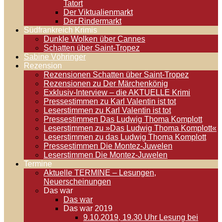
Tatort
Der Viktualienmarkt
Der Rindermarkt
Südfrankreich Krimis
Dunkle Wolken über Cannes
Schatten über Saint-Tropez
Sabine Vöhringer
Rezension
Rezensionen Schatten über Saint-Tropez
Rezensionen zu Der Märchenkönig
Exklusiv-Interview – die AKTUELLE Krimi
Pressestimmen zu Karl Valentin ist tot
Leserstimmen zu Karl Valentin ist tot
Pressestimmen Das Ludwig Thoma Komplott
Leserstimmen zu »Das Ludwig Thoma Komplott«
Leserstimmen zu das Ludwig Thoma Komplott
Pressestimmen Die Montez-Juwelen
Leserstimmen Die Montez-Juwelen
Termine
Aktuelle TERMINE – Lesungen,
Neuerscheinungen
Das war
Das war
Das war 2019
9.10.2019, 19.30 Uhr Lesung bei