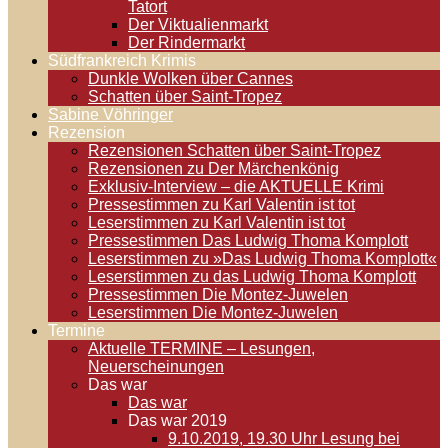
Tatort
Der Viktualienmarkt
Der Rindermarkt
Südfrankreich Krimis
Dunkle Wolken über Cannes
Schatten über Saint-Tropez
Sabine Vöhringer
Rezension
Rezensionen Schatten über Saint-Tropez
Rezensionen zu Der Märchenkönig
Exklusiv-Interview – die AKTUELLE Krimi
Pressestimmen zu Karl Valentin ist tot
Leserstimmen zu Karl Valentin ist tot
Pressestimmen Das Ludwig Thoma Komplott
Leserstimmen zu »Das Ludwig Thoma Komplott«
Leserstimmen zu das Ludwig Thoma Komplott
Pressestimmen Die Montez-Juwelen
Leserstimmen Die Montez-Juwelen
Termine
Aktuelle TERMINE – Lesungen,
Neuerscheinungen
Das war
Das war
Das war 2019
9.10.2019, 19.30 Uhr Lesung bei