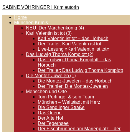
Zum
SABINE VÖHRINGER I Krimiautorin
Inhalt
Home
springen
Krimis, bei denen das universell Menschliche im Vordergrund
München Krimis
steht. Spielen zentral in der Münchner Altstadt.
NEU: Der Märchenkönig (4)
Karl Valentin ist tot (3)
Karl Valentin ist tot – das Hörbuch
Der Trailer: Karl Valentin ist tot
Live-Lesung »Karl Valentin ist tot«
Das Ludwig Thoma Komplott (2)
Das Ludwig Thoma Komplott – das
Hörbuch
Der Trailer: Das Ludwig Thoma Komplott
Die Montez-Juwelen (1)
Die Montez-Juwelen – das Hörbuch
Der Trainler: Die Montez-Juwelen
Menschen und Orte
Tom Perlinger & sein Team
München – Weltstadt mit Herz
Die Sendlinger Straße
Das Odeon
Der Alte Hof
Der Tegernsee
Der Fischbrunnen am Marienplatz – der