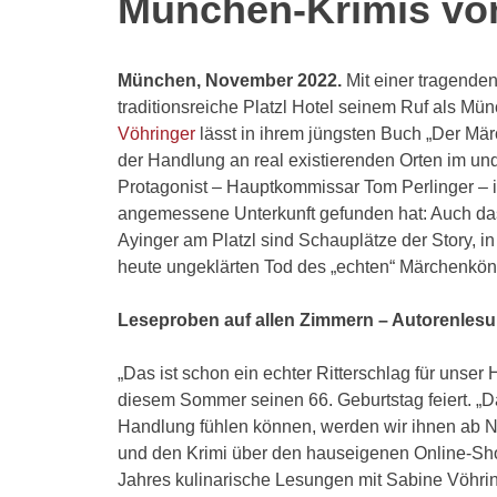
München-Krimis von
München, November 2022.
Mit einer tragende
traditionsreiche Platzl Hotel seinem Ruf als Münc
Vöhringer
lässt in ihrem jüngsten Buch „Der Märc
der Handlung an real existierenden Orten im und 
Protagonist – Hauptkommissar Tom Perlinger – i
angemessene Unterkunft gefunden hat: Auch das
Ayinger am Platzl sind Schauplätze der Story, in
heute ungeklärten Tod des „echten“ Märchenkönig
Leseproben auf allen Zimmern – Autorenlesu
„Das ist schon ein echter Ritterschlag für unser 
diesem Sommer seinen 66. Geburtstag feiert. „D
Handlung fühlen können, werden wir ihnen ab N
und den Krimi über den hauseigenen Online-Sho
Jahres kulinarische Lesungen mit Sabine Vöhri