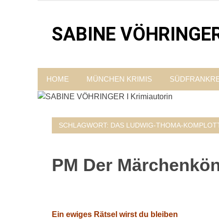
Zum
Inhalt
SABINE VÖHRINGER I
springen
Krimis, bei denen das universell Menschliche im 
HOME
MÜNCHEN KRIMIS
SÜDFRANKRE
SCHLAGWORT:
DAS LUDWIG-THOMA-KOMPLOT
PM Der Märchenkön
Ein ewiges Rätsel wirst du bleiben