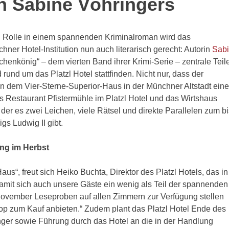
 Sabine Vöhringers
n Rolle in einem spannenden Kriminalroman wird das
hner Hotel-Institution nun auch literarisch gerecht: Autorin
Sab
henkönig“ – dem vierten Band ihrer Krimi-Serie – zentrale Teil
rund um das Platzl Hotel stattfinden. Nicht nur, dass der
n dem Vier-Sterne-Superior-Haus in der Münchner Altstadt eine
 Restaurant Pfistermühle im Platzl Hotel und das Wirtshaus
 der es zwei Leichen, viele Rätsel und direkte Parallelen zum bi
s Ludwig II gibt.
ng im Herbst
Haus“, freut sich Heiko Buchta, Direktor des Platzl Hotels, das in
amit sich auch unsere Gäste ein wenig als Teil der spannenden
ovember Leseproben auf allen Zimmern zur Verfügung stellen
p zum Kauf anbieten.“ Zudem plant das Platzl Hotel Ende des
nger sowie Führung durch das Hotel an die in der Handlung