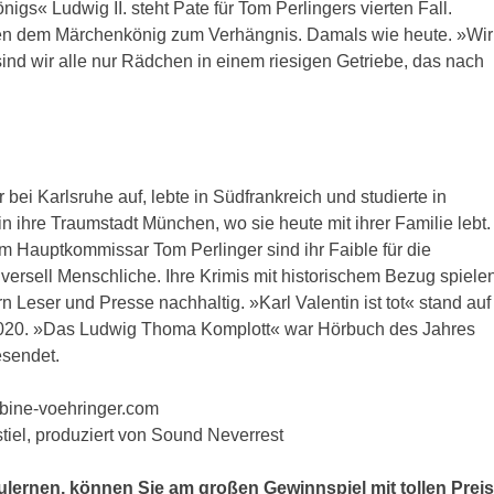
gs« Ludwig II. steht Pate für Tom Perlingers vierten Fall.
den dem Märchenkönig zum Verhängnis. Damals wie heute. »Wir
nd wir alle nur Rädchen in einem riesigen Getriebe, das nach
bei Karlsruhe auf, lebte in Südfrankreich und studierte in
n ihre Traumstadt München, wo sie heute mit ihrer Familie lebt.
m Hauptkommissar Tom Perlinger sind ihr Faible für die
iversell Menschliche. Ihre Krimis mit historischem Bezug spiele
n Leser und Presse nachhaltig. »Karl Valentin ist tot« stand auf
 2020. »Das Ludwig Thoma Komplott« war Hörbuch des Jahres
esendet.
abine-voehringer.com
iel, produziert von Sound Neverrest
ernen, können Sie am großen Gewinnspiel mit tollen Prei