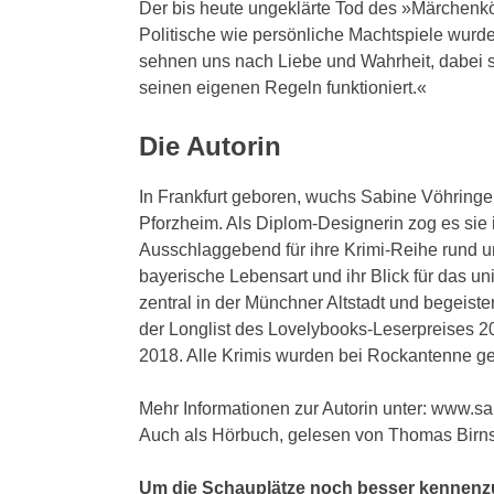
Der bis heute ungeklärte Tod des »Märchenköni
Politische wie persönliche Machtspiele wur
sehnen uns nach Liebe und Wahrheit, dabei si
seinen eigenen Regeln funktioniert.«
Die Autorin
In Frankfurt geboren, wuchs Sabine Vöhringer 
Pforzheim. Als Diplom-Designerin zog es sie i
Ausschlaggebend für ihre Krimi-Reihe rund u
bayerische Lebensart und ihr Blick für das un
zentral in der Münchner Altstadt und begeister
der Longlist des Lovelybooks-Leserpreises
2018. Alle Krimis wurden bei Rockantenne g
Mehr Informationen zur Autorin unter: www.s
Auch als Hörbuch, gelesen von Thomas Birnst
Um die Schauplätze noch besser kennenzul