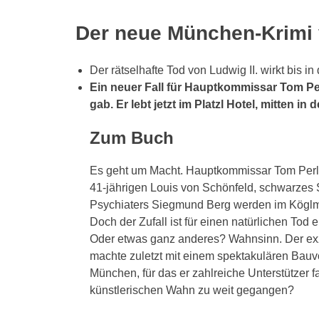
Der neue München-Krimi 
Der rätselhafte Tod von Ludwig II. wirkt bis i
Ein neuer Fall für Hauptkommissar Tom Pe
gab. Er lebt jetzt im Platzl Hotel, mitten i
Zum Buch
Es geht um Macht. Hauptkommissar Tom Perli
41-jährigen Louis von Schönfeld, schwarzes 
Psychiaters Siegmund Berg werden im Köglmü
Doch der Zufall ist für einen natürlichen Tod
Oder etwas ganz anderes? Wahnsinn. Der exz
machte zuletzt mit einem spektakulären Bauv
München, für das er zahlreiche Unterstützer fa
künstlerischen Wahn zu weit gegangen?