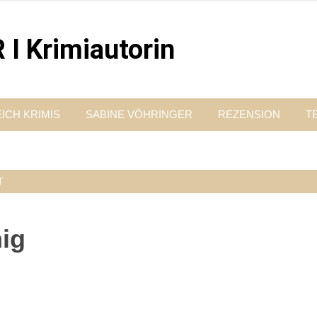
 Krimiautorin
Vordergrund steht. Spielen zentral in der Münchner Altstadt.
ICH KRIMIS
SABINE VÖHRINGER
REZENSION
T
T
ig