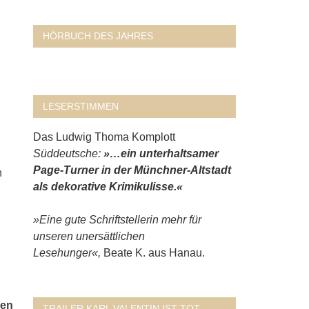
HÖRBUCH DES JAHRES
LESERSTIMMEN
Das Ludwig Thoma Komplott
Süddeutsche:
»…ein unterhaltsamer
Page-Turner in der Münchner-Altstadt
n
als dekorative Krimikulisse.«
»Eine gute Schriftstellerin mehr für
unseren unersättlichen
Lesehunger«,
Beate K. aus Hanau.
sen
TRAILER KARL VALENTIN IST TOT