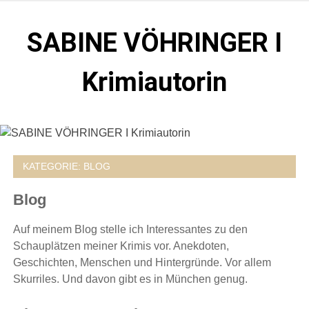
Zum
Inhalt
SABINE VÖHRINGER I
springen
Krimiautorin
Krimis, bei denen das universell Menschliche im
Vordergrund steht. Spielen zentral in der Münchner Altstadt.
KATEGORIE:
BLOG
Blog
Auf meinem Blog stelle ich Interessantes zu den
Schauplätzen meiner Krimis vor. Anekdoten,
Geschichten, Menschen und Hintergründe. Vor allem
Skurriles. Und davon gibt es in München genug.